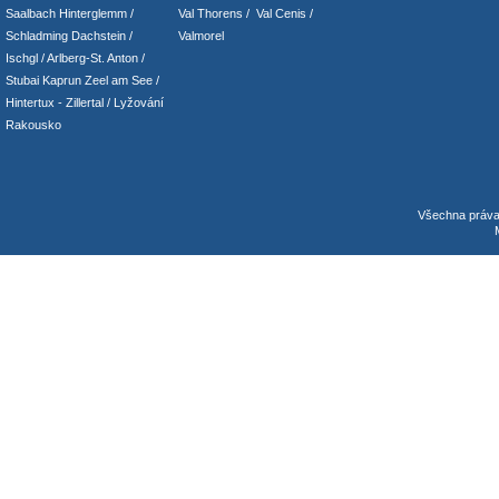
Saalbach Hinterglemm
/
Val Thorens
/
Val Cenis
/
Schladming
Dachstein
/
Valmorel
Ischgl
/
Arlberg-St. Anton
/
Stubai
Kaprun
Zeel am See
/
Hintertux
-
Zillertal
/ Lyžování
Rakousko
Všechna práv