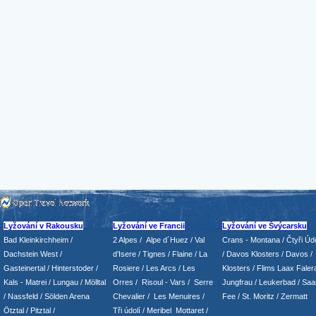
Lyžování v Rakousku
Lyžování ve Francii
Lyžování ve Švýcarsku
Bad Kleinkirchheim
/
2 Alpes
/
Alpe d´Huez
/ Val
Crans - Montana /
Čtyři Údo
Dachstein West
/
d’Isere
/ Tignes
/ Flaine
/
La
/
Davos Klosters
/
Davos
/
Gasteinertal
/
Hinterstoder
/
Rosiere
/ Les Arcs
/ Les
Klosters
/
Flims Laax Faler
Kals - Matrei
/
Lungau
/
Mölltal
Orres
/
Risoul - Vars
/
Serre
Jungfrau
/ Leukerbad
/
Saa
/ Nassfeld
/
Sölden Arena
Chevalier
/
Les Menuires
/
Fee
/
St. Moritz
/
Zermatt
Ötztal
/
Pitztal
/
Tři údolí
/ Meribel Mottaret
/