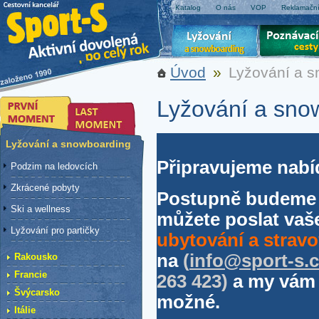
Katalog
O nás
VOP
Reklamační
Úvod
»
Lyžování a 
Lyžování a sno
Lyžování a snowboarding
Připravujeme nabí
Podzim na ledovcích
Zkrácené pobyty
Postupně budeme z
Ski a wellness
můžete poslat va
Lyžování pro partičky
ubytování a stravo
na
(
info@sport-s.c
Rakousko
Francie
263 423)
a my vám 
Švýcarsko
možné.
Itálie