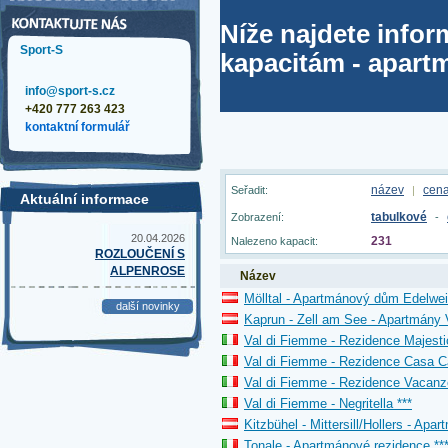
Níže najdete info
Sport-S
kapacitám - apart
info@sport-s.cz
+420 777 263 423
kontaktní formulář
název
cen
Seřadit:
|
Aktuální informace
tabulkové
Zobrazení:
-
20.04.2026
231
Nalezeno kapacit:
ROZLOUČENÍ S
ALPENROSE
Název
Mölltal - Apartmánový dům Edelwe
další novinky
Kaprun - Zell am See - Apartmány 
Val di Fiemme - Rezidence Majestic
Val di Fiemme - Rezidence Casa C
Val di Fiemme - Rezidence Vacanz
Val di Fiemme - Negritella ***
Kitzbühel - Mittersill/Hollers - Apar
Tonale - Apartmánové rezidence **