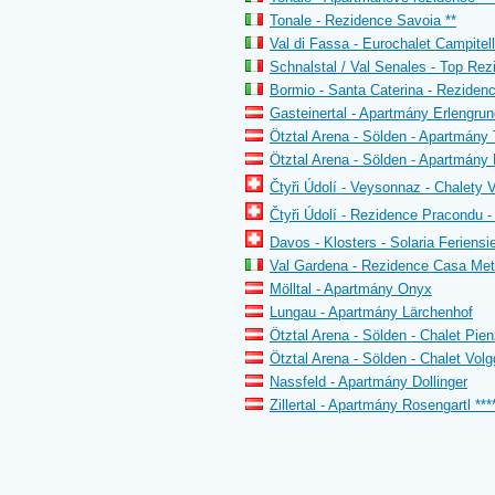
Tonale - Rezidence Savoia **
Val di Fassa - Eurochalet Campitell
Schnalstal / Val Senales - Top Rez
Bormio - Santa Caterina - Rezidenc
Gasteinertal - Apartmány Erlengrun
Ötztal Arena - Sölden - Apartmány T
Ötztal Arena - Sölden - Apartmán
Čtyři Údolí - Veysonnaz - Chalety
Čtyři Údolí - Rezidence Pracondu -
Davos - Klosters - Solaria Feriensi
Val Gardena - Rezidence Casa Met
Mölltal - Apartmány Onyx
Lungau - Apartmány Lärchenhof
Ötztal Arena - Sölden - Chalet Pie
Ötztal Arena - Sölden - Chalet Volg
Nassfeld - Apartmány Dollinger
Zillertal - Apartmány Rosengartl ***