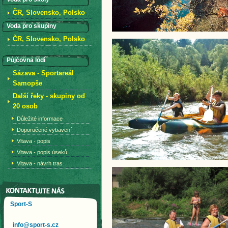
ČR, Slovensko, Polsko
Voda pro skupiny
ČR, Slovensko, Polsko
Půjčovna lodí
Sázava - Sportareál
Samopše
Další řeky - skupiny od
20 osob
Důležité informace
Doporučené vybavení
Vltava - popis
Vltava - popis úseků
Vltava - návrh tras
Sport-S
info@sport-s.cz