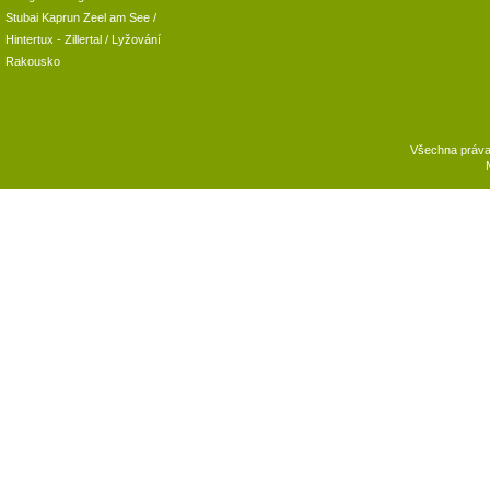
Stubai
Kaprun
Zeel am See
/
Hintertux
-
Zillertal
/ Lyžování
Rakousko
Všechna práv