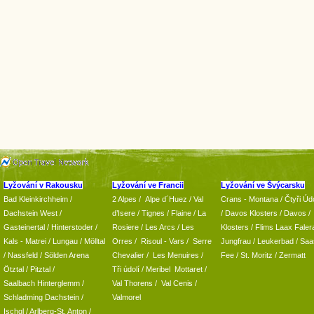
Lyžování v Rakousku
Lyžování ve Francii
Lyžování ve Švýcarsku
Bad Kleinkirchheim
/
2 Alpes
/
Alpe d´Huez
/ Val
Crans - Montana /
Čtyři Údo
Dachstein West
/
d’Isere
/ Tignes
/ Flaine
/
La
/
Davos Klosters
/
Davos
/
Gasteinertal
/
Hinterstoder
/
Rosiere
/ Les Arcs
/ Les
Klosters
/
Flims Laax Faler
Kals - Matrei
/
Lungau
/
Mölltal
Orres
/
Risoul - Vars
/
Serre
Jungfrau
/ Leukerbad
/
Saa
/ Nassfeld
/
Sölden Arena
Chevalier
/
Les Menuires
/
Fee
/
St. Moritz
/
Zermatt
Ötztal
/
Pitztal
/
Tři údolí
/ Meribel Mottaret
/
Saalbach Hinterglemm
/
Val Thorens
/
Val Cenis
/
Schladming
Dachstein
/
Valmorel
Ischgl
/
Arlberg-St. Anton
/