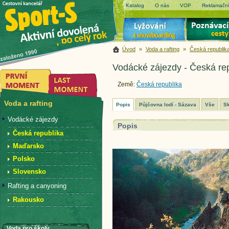
Katalog
O nás
VOP
Reklamační
Úvod
»
Voda a rafting
»
Česká republik
Vodácké zájezdy - Česká re
Země:
Česká republika
Voda a rafting
Popis
Půjčovna lodí - Sázava
Vše
Sk
Vodácké zájezdy
Popis
Česká republika
Maďarsko
Polsko
Slovensko
Rafting a canyoning
Rakousko
Voda pro školy