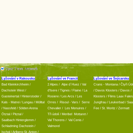
Lyžování v Rakousku
Lyžování ve Francii
Lyžování ve Švýcarsku
Bad Kleinkirchheim
/
2 Alpes
/
Alpe d´Huez
/ Val
Crans - Montana /
Čtyři Údo
Dachstein West
/
d’Isere
/ Tignes
/ Flaine
/
La
/
Davos Klosters
/
Davos
/
Gasteinertal
/
Hinterstoder
/
Rosiere
/ Les Arcs
/ Les
Klosters
/
Flims Laax Faler
Kals - Matrei
/
Lungau
/
Mölltal
Orres
/
Risoul - Vars
/
Serre
Jungfrau
/ Leukerbad
/
Saa
/ Nassfeld
/
Sölden Arena
Chevalier
/
Les Menuires
/
Fee
/
St. Moritz
/
Zermatt
Ötztal
/
Pitztal
/
Tři údolí
/ Meribel Mottaret
/
Saalbach Hinterglemm
/
Val Thorens
/
Val Cenis
/
Schladming
Dachstein
/
Valmorel
Ischgl
/
Arlberg-St. Anton
/