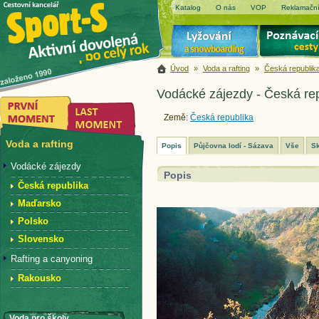
Katalog
O nás
VOP
Reklamační
Úvod
»
Voda a rafting
»
Česká republik
Vodácké zájezdy - Česká re
Země:
Česká republika
Voda a rafting
Popis
Půjčovna lodí - Sázava
Vše
Sk
Vodácké zájezdy
Popis
Česká republika
Maďarsko
Polsko
Slovensko
Rafting a canyoning
Rakousko
Voda pro školy