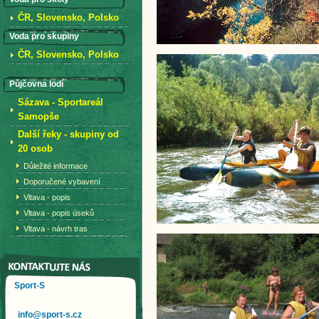
ČR, Slovensko, Polsko
Voda pro skupiny
ČR, Slovensko, Polsko
Půjčovna lodí
Sázava - Sportareál
Samopše
Další řeky - skupiny od
20 osob
Důležité informace
Doporučené vybavení
Vltava - popis
Vltava - popis úseků
Vltava - návrh tras
Sport-S
info@sport-s.cz