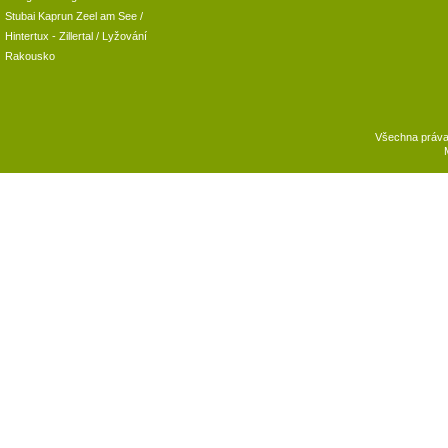
Stubai
Kaprun
Zeel am See
/
Hintertux
-
Zillertal
/ Lyžování
Rakousko
Všechna práv