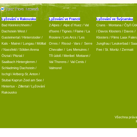
Lyžování v Rakousku
Lyžování ve Francii
Lyžování ve Švýcarsku
Bad Kleinkirchheim
/
2 Alpes
/
Alpe d´Huez
/ Val
Crans - Montana /
Čtyři Údo
Dachstein West
/
d’Isere
/ Tignes
/ Flaine
/
La
/
Davos Klosters
/
Davos
/
Gasteinertal
/
Hinterstoder
/
Rosiere
/ Les Arcs
/ Les
Klosters
/
Flims Laax Faler
Kals - Matrei
/
Lungau
/
Mölltal
Orres
/
Risoul - Vars
/
Serre
Jungfrau
/ Leukerbad
/
Saa
/ Nassfeld
/
Sölden Arena
Chevalier
/
Les Menuires
/
Fee
/
St. Moritz
/
Zermatt
Ötztal
/
Pitztal
/
Tři údolí
/ Meribel Mottaret
/
Saalbach Hinterglemm
/
Val Thorens
/
Val Cenis
/
Schladming
Dachstein
/
Valmorel
Ischgl
/
Arlberg-St. Anton
/
Stubai
Kaprun
Zeel am See
/
Hintertux
-
Zillertal
/ Lyžování
Rakousko
Všechna práv