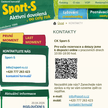
Katalog
O nás
VOP
Reklamační
Úvod
»
KONTAKTY
KONTAKTY
CK Sport-S
Pro vaše rezervace a dotazy jsme
k dispozici online
v pracovních dnech
10:00-18:00 hod.
Sport-S
info@sport-s.cz
+420 777 263 423
kontaktní formulář
Nezastihli jste nás? Zanechejte nám
zprávu a my se vám ozveme zpět co
nejdříve.
Aktuální informace
e-mail:
info@sport-s.cz
mobil:
+420 777 263 423
20.04.2026
kontaktní formulář
ROZLOUČENÍ S