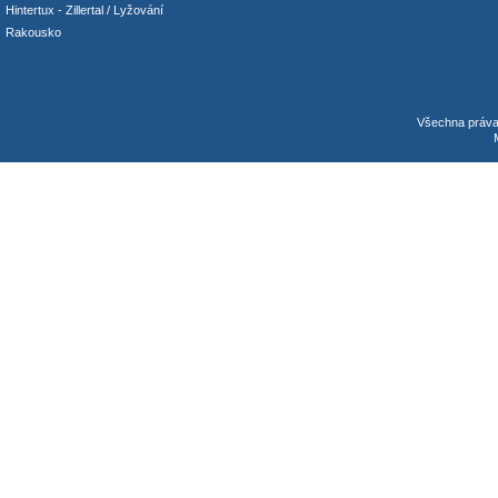
Hintertux
-
Zillertal
/ Lyžování
Rakousko
Všechna práv