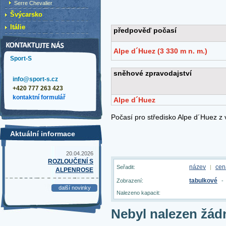
Serre Chevalier
Švýcarsko
Itálie
Sport-S
info@sport-s.cz
+420 777 263 423
kontaktní formulář
Aktuální informace
20.04.2026
ROZLOUČENÍ S
název
cen
Seřadit:
|
ALPENROSE
tabulkové
Zobrazení:
-
další novinky
Nalezeno kapacit:
Nebyl nalezen žád