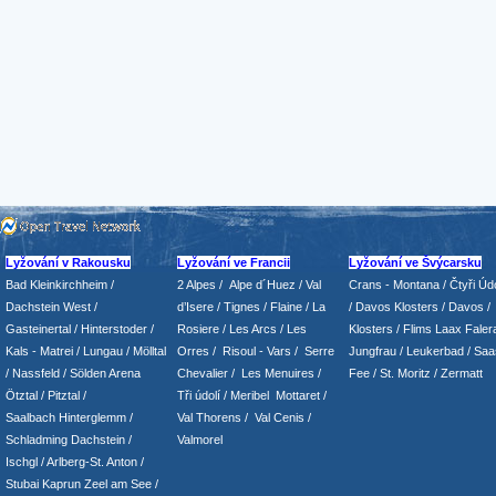
Lyžování v Rakousku
Lyžování ve Francii
Lyžování ve Švýcarsku
Bad Kleinkirchheim
/
2 Alpes
/
Alpe d´Huez
/ Val
Crans - Montana /
Čtyři Údo
Dachstein West
/
d’Isere
/ Tignes
/ Flaine
/
La
/
Davos Klosters
/
Davos
/
Gasteinertal
/
Hinterstoder
/
Rosiere
/ Les Arcs
/ Les
Klosters
/
Flims Laax Faler
Kals - Matrei
/
Lungau
/
Mölltal
Orres
/
Risoul - Vars
/
Serre
Jungfrau
/ Leukerbad
/
Saa
/ Nassfeld
/
Sölden Arena
Chevalier
/
Les Menuires
/
Fee
/
St. Moritz
/
Zermatt
Ötztal
/
Pitztal
/
Tři údolí
/ Meribel Mottaret
/
Saalbach Hinterglemm
/
Val Thorens
/
Val Cenis
/
Schladming
Dachstein
/
Valmorel
Ischgl
/
Arlberg-St. Anton
/
Stubai
Kaprun
Zeel am See
/