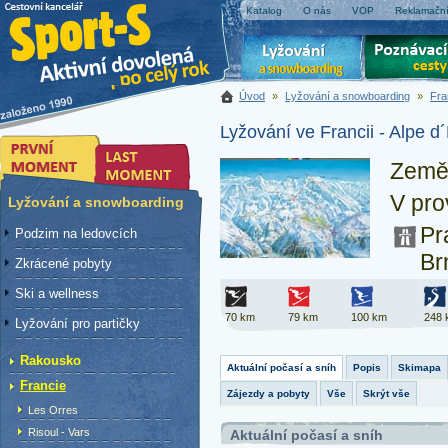
Katalog
O nás
VOP
Reklamační
Úvod
»
Lyžování a snowboarding
»
Fra
Lyžování ve Francii - Alpe 
Země
V pr
Lyžování a snowboarding
Pr
Podzim na ledovcích
Br
Zkrácené pobyty
Ski a wellness
70 km
79 km
100 km
248 
Lyžování pro partičky
Rakousko
Aktuální počasí a sníh
Popis
Skimapa
Francie
Zájezdy a pobyty
Vše
Skrýt vše
Les Orres
Risoul - Vars
Aktuální počasí a sníh