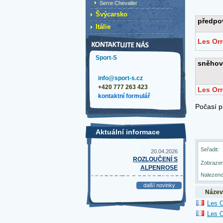
Serre Chevalier
Švýcarsko
Itálie
Sport-S
info@sport-s.cz
+420 777 263 423
kontaktní formulář
Aktuální informace
Seřadit:
20.04.2026
ROZLOUČENÍ S
Zobrazen
ALPENROSE
Nalezeno
další novinky
Název
Les O
Les O