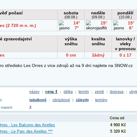
název
cena ⇑
délka
termín
země
doprava
ubyt
|
|
|
|
|
|
tabulkové
obrázkové
zájezdy
termíny
í:
-
|
-
2
 kapacit:
Cena od
rres - Les Balcons des Airelles
4 900 Kč
rres - Le Parc des Airelles ***
5 320 Kč