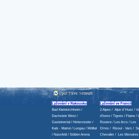
Lyžování v Rakousku
Lyžování ve Francii
Bad Kleinkirchheim
/
2 Alpes
/
Alpe d´Huez
/ Va
Dachstein West
/
d’Isere
/ Tignes
/ Flaine
/
Gasteinertal
/
Hinterstoder
/
Rosiere
/ Les Arcs
/ Les
Kals - Matrei
/
Lungau
/
Mölltal
Orres
/
Risoul - Vars
/
Se
/ Nassfeld
/
Sölden Arena
Chevalier
/
Les Menuires