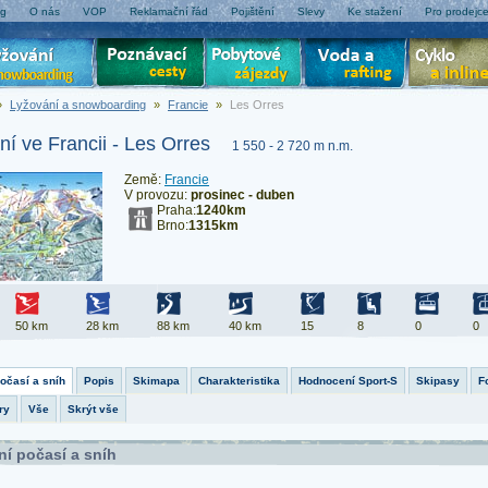
og
O nás
VOP
Reklamační řád
Pojištění
Slevy
Ke stažení
Pro prodejc
»
Lyžování a snowboarding
»
Francie
»
Les Orres
ní ve Francii - Les Orres
1 550 - 2 720 m n.m.
Země:
Francie
V provozu:
prosinec - duben
Praha:
1240km
Brno:
1315km
50 km
28 km
88 km
40 km
15
8
0
0
počasí a sníh
Popis
Skimapa
Charakteristika
Hodnocení Sport-S
Skipasy
F
ry
Vše
Skrýt vše
ní počasí a sníh