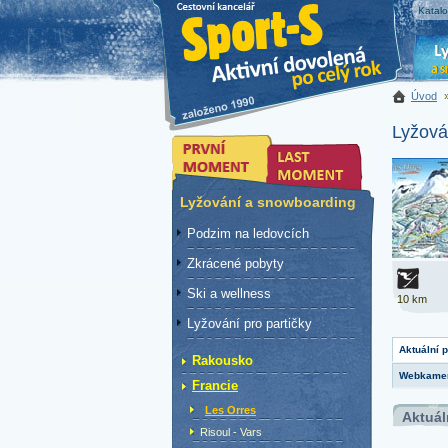
Katal
Úvod
Lyžová
Lyžování a snowboarding
Podzim na ledovcích
Zkrácené pobyty
Ski a wellness
10 km
Lyžování pro partičky
Aktuální 
Rakousko
Webkame
Francie
Les Orres
Aktuál
Risoul - Vars