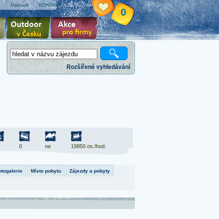
e
Partneři
KONTAKT
0
Rozšířené vyhledávání
0
ne
19850 os./hod.
otogalerie
Místo pobytu
Zájezdy a pobyty