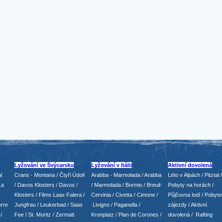
Lyžování ve Švýcarsku
Lyžování v Itálii
Aktivní dovolená
l
Crans - Montana /
Čtyři Údolí
Arabba - Marmolada
/
Arabba
Léto v Alpách
/
Pitztal
/
La
/
Davos Klosters
/
Davos
/
/ Marmolada
/
Bormio
/ Breuil-
Pobyty na horách
/
Klosters
/
Flims Laax Falera
/
Cervinia
/ Civetta
/ Cimone
/
Půjčovna lodí
/
Pobyto
rre
Jungfrau
/ Leukerbad
/
Saas
Livigno
/ Paganella
/
zájezdy
/
Aktivní
/
Fee
/
St. Moritz
/
Zermatt
Kronplatz
/ Plan de Corones
/
dovolená
/
Rafting