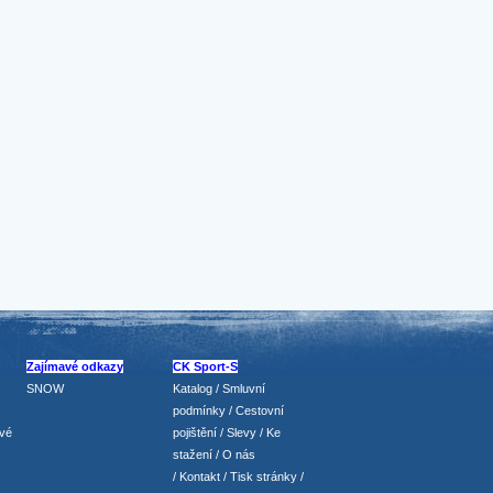
Zajímavé odkazy
CK Sport-S
SNOW
Katalog
/
Smluvní
podmínky
/
Cestovní
vé
pojištění
/
Slevy
/
Ke
stažení
/
O nás
/
Kontakt
/
Tisk stránky
/