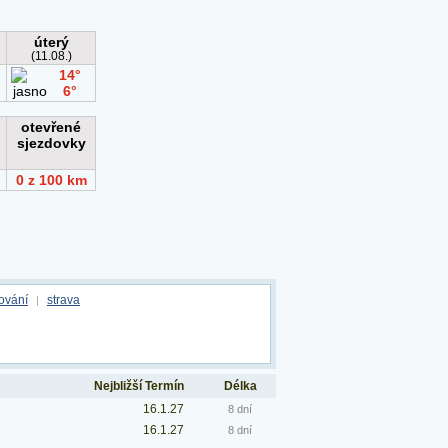
ování
strava
|
Nejbližší Termín
Délka
16.1.27
8 dní
16.1.27
8 dní