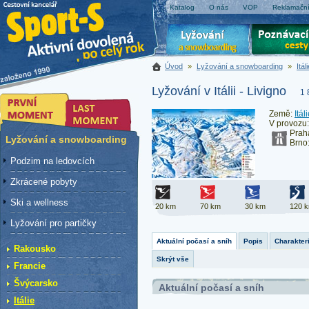
Katalog
O nás
VOP
Reklamační
Úvod
»
Lyžování a snowboarding
»
Itál
Lyžování v Itálii - Livigno
1 
Země:
Itál
V provozu
Prah
Lyžování a snowboarding
Brn
Podzim na ledovcích
Zkrácené pobyty
Ski a wellness
20 km
70 km
30 km
120 
Lyžování pro partičky
Aktuální počasí a sníh
Popis
Charakteri
Rakousko
Skrýt vše
Francie
Švýcarsko
Aktuální počasí a sníh
Itálie