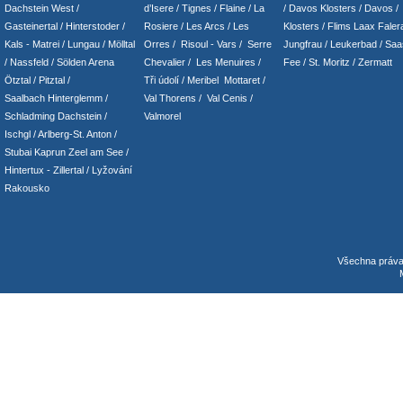
Dachstein West
/
d’Isere
/ Tignes
/ Flaine
/
La
/
Davos Klosters
/
Davos
/
Gasteinertal
/
Hinterstoder
/
Rosiere
/ Les Arcs
/ Les
Klosters
/
Flims Laax Faler
Kals - Matrei
/
Lungau
/
Mölltal
Orres
/
Risoul - Vars
/
Serre
Jungfrau
/ Leukerbad
/
Saa
/ Nassfeld
/
Sölden Arena
Chevalier
/
Les Menuires
/
Fee
/
St. Moritz
/
Zermatt
Ötztal
/
Pitztal
/
Tři údolí
/ Meribel Mottaret
/
Saalbach Hinterglemm
/
Val Thorens
/
Val Cenis
/
Schladming
Dachstein
/
Valmorel
Ischgl
/
Arlberg-St. Anton
/
Stubai
Kaprun
Zeel am See
/
Hintertux
-
Zillertal
/ Lyžování
Rakousko
Všechna práv