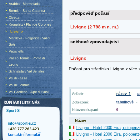
Arabba - Marmolada
Bormio - Santa Caterina
Civetta
Kronplatz / Plan de Corones
Livigno
Marilleva - Folgárida / Val di
Sole
Paganella
Passo Tonale - Ponte di
Legno
Schnalstal / Val Senales
Val di Fassa
Val di Fiemme
Val Gardena - Alpe di Siusi
název ⇑
c
Seřadit:
|
tabulkové
Zobrazení:
-
6
Nalezeno kapacit:
Sport-S
Název
info@sport-s.cz
Livigno - Hotel 2000 Eira, polopenz
+420 777 263 423
Livigno - Hotel 2000 Eira, polopen
kontaktní formulář