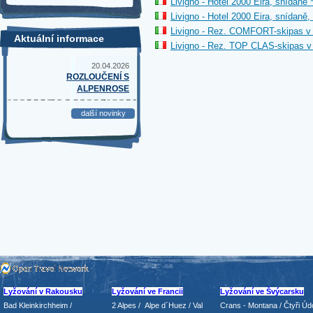
Livigno - Hotel 2000 Eira, snídaně *
Livigno - Hotel 2000 Eira, snídaně
Livigno - Rez. COMFORT-skipas v 
Aktuální informace
Livigno - Rez. TOP CLAS-skipas v 
20.04.2026
ROZLOUČENÍ S
ALPENROSE
další novinky
Lyžování v Rakousku
Lyžování ve Francii
Lyžování ve Švýcarsku
Bad Kleinkirchheim
/
2 Alpes
/
Alpe d´Huez
/ Val
Crans - Montana /
Čtyři Údo