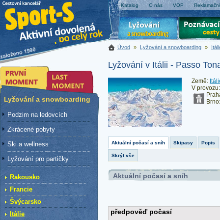
Katalog
O nás
VOP
Reklamační
Úvod
»
Lyžování a snowboarding
»
Itál
Lyžování v Itálii - Passo Ton
Země:
Itál
V provozu
Prah
Lyžování a snowboarding
Brno
Podzim na ledovcích
Zkrácené pobyty
Aktuální počasí a sníh
Skipasy
Popis
Ski a wellness
Skrýt vše
Lyžování pro partičky
Aktuální počasí a sníh
Rakousko
Francie
Švýcarsko
Itálie