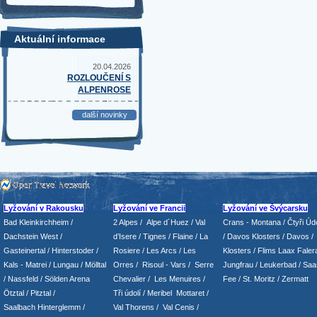
Aktuální informace
20.04.2026
ROZLOUČENÍ S
ALPENROSE
další novinky
Lyžování v Rakousku
Lyžování ve Francii
Lyžování ve Švýcarsku
Bad Kleinkirchheim
/
2 Alpes
/
Alpe d´Huez
/ Val
Crans - Montana /
Čtyři Údo
Dachstein West
/
d’Isere
/ Tignes
/ Flaine
/
La
/
Davos Klosters
/
Davos
/
Gasteinertal
/
Hinterstoder
/
Rosiere
/ Les Arcs
/ Les
Klosters
/
Flims Laax Faler
Kals - Matrei
/
Lungau
/
Mölltal
Orres
/
Risoul - Vars
/
Serre
Jungfrau
/ Leukerbad
/
Saa
/ Nassfeld
/
Sölden Arena
Chevalier
/
Les Menuires
/
Fee
/
St. Moritz
/
Zermatt
Ötztal
/
Pitztal
/
Tři údolí
/ Meribel Mottaret
/
Saalbach Hinterglemm
/
Val Thorens
/
Val Cenis
/