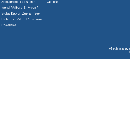
Schladming
Dachstein
/
Valmorel
Ischgl
/
Arlberg-St. Anton
/
Stubai
Kaprun
Zeel am See
/
Hintertux
-
Zillertal
/ Lyžování
Rakousko
Všechna práv