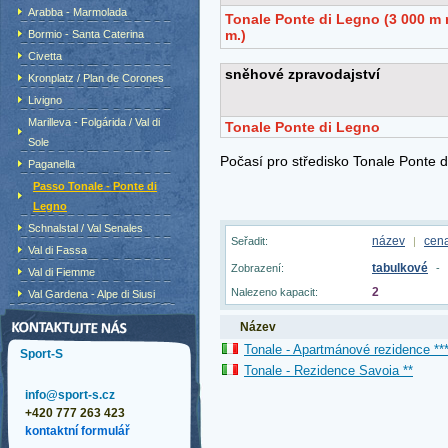
Arabba - Marmolada
Bormio - Santa Caterina
Civetta
Kronplatz / Plan de Corones
Livigno
Marilleva - Folgárida / Val di
Sole
Paganella
Passo Tonale - Ponte di
Legno
Schnalstal / Val Senales
název
cen
Seřadit:
|
Val di Fassa
tabulkové
Zobrazení:
-
Val di Fiemme
2
Nalezeno kapacit:
Val Gardena - Alpe di Siusi
Název
Tonale - Apartmánové rezidence **
Sport-S
Tonale - Rezidence Savoia **
info@sport-s.cz
+420 777 263 423
kontaktní formulář