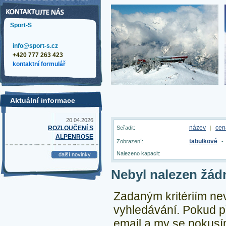
Sport-S
info@sport-s.cz
+420 777 263 423
kontaktní formulář
Aktuální informace
20.04.2026
název
cen
ROZLOUČENÍ S
Seřadit:
|
ALPENROSE
tabulkové
Zobrazení:
-
Nalezeno kapacit:
další novinky
Nebyl nalezen žád
Zadaným kritériím ne
vyhledávání.
Pokud př
email a my se pokusím