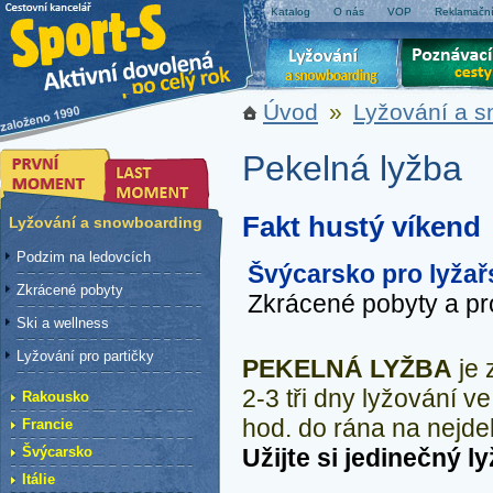
Katalog
O nás
VOP
Reklamační
Úvod
»
Lyžování a 
Pekelná lyžba
Fakt hustý víkend
Lyžování a snowboarding
Podzim na ledovcích
Švýcarsko pro lyžař
Zkrácené pobyty
Zkrácené pobyty a pr
Ski a wellness
Lyžování pro partičky
PEKELNÁ LYŽBA
je 
2-3 tři dny lyžování v
Rakousko
hod. do rána na nejde
Francie
Švýcarsko
Užijte si jedinečný l
Itálie