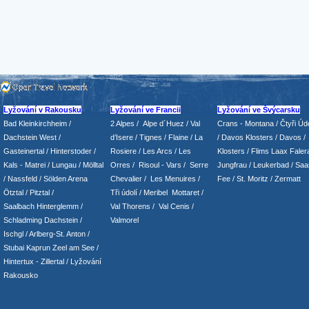
Lyžování v Rakousku
Lyžování ve Francii
Lyžování ve Švýcarsku
Bad Kleinkirchheim
/
2 Alpes
/
Alpe d´Huez
/ Val
Crans - Montana /
Čtyři Údo
Dachstein West
/
d’Isere
/ Tignes
/ Flaine
/
La
/
Davos Klosters
/
Davos
/
Gasteinertal
/
Hinterstoder
/
Rosiere
/ Les Arcs
/ Les
Klosters
/
Flims Laax Faler
Kals - Matrei
/
Lungau
/
Mölltal
Orres
/
Risoul - Vars
/
Serre
Jungfrau
/ Leukerbad
/
Saa
/ Nassfeld
/
Sölden Arena
Chevalier
/
Les Menuires
/
Fee
/
St. Moritz
/
Zermatt
Ötztal
/
Pitztal
/
Tři údolí
/ Meribel Mottaret
/
Saalbach Hinterglemm
/
Val Thorens
/
Val Cenis
/
Schladming
Dachstein
/
Valmorel
Ischgl
/
Arlberg-St. Anton
/
Stubai
Kaprun
Zeel am See
/
Hintertux
-
Zillertal
/ Lyžování
Rakousko