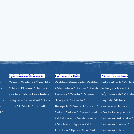
Lyžování ve Švýcarsku
Lyžování v Itálii
Aktivní dovolená
l
Crans - Montana /
Čtyři Údolí
Arabba - Marmolada
/
Arabba
Léto v Alpách
/
Pitztal
/
La
/
Davos Klosters
/
Davos
/
/ Marmolada
/
Bormio
/ Breuil-
Pobyty na horách
/
Klosters
/
Flims Laax Falera
/
Cervinia
/ Civetta
/ Cimone
/
Půjčovna lodí
/
Pobyto
rre
Jungfrau
/ Leukerbad
/
Saas
Livigno
/ Paganella
/
zájezdy
/
Aktivní
/
Fee
/
St. Moritz
/
Zermatt
Kronplatz
/ Plan de Corones
/
dovolená
/
Rafting
t
/
Solda - Sulden
/ Passo Tonale
/
Vodácké zájezdy
/
/
Val di Fassa
/
Val di Fiemme
Lyžování Rakousko
/
/ Marilleva
Folgárida
/
Val
Lyžování Francie
/
Gardena
/
Alpe di Siusi
/
Val
Lyžování Itálie
/