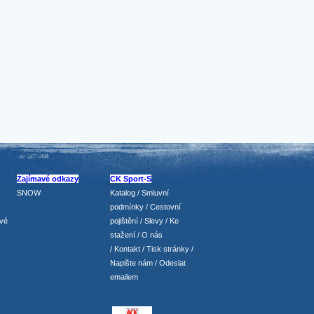
Zajímavé odkazy
CK Sport-S
SNOW
Katalog
/
Smluvní
podmínky
/
Cestovní
vé
pojištění
/
Slevy
/
Ke
stažení
/
O nás
/
Kontakt
/
Tisk stránky
/
Napište nám
/
Odeslat
emailem