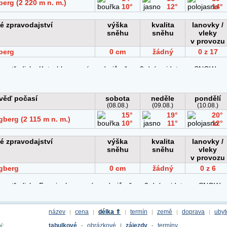
název
cena
délka ⇑
termín
země
doprava
ubyt
|
|
|
|
|
|
tabulkové
obrázkové
zájezdy
termíny
í:
-
|
-