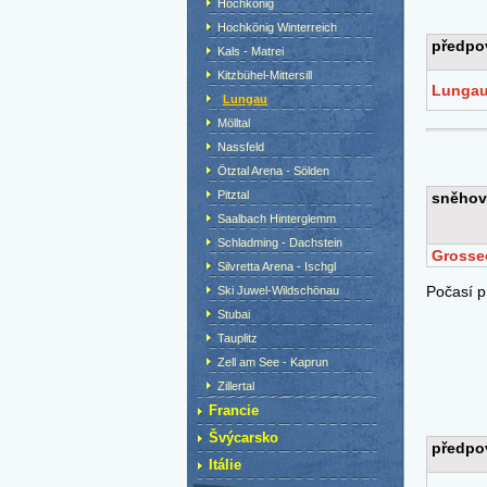
Hochkönig
Hochkönig Winterreich
Kals - Matrei
Kitzbühel-Mittersill
Lungau
Mölltal
Nassfeld
Ötztal Arena - Sölden
Pitztal
Saalbach Hinterglemm
Schladming - Dachstein
Silvretta Arena - Ischgl
Ski Juwel-Wildschönau
Stubai
Tauplitz
Zell am See - Kaprun
Zillertal
Francie
Švýcarsko
Itálie