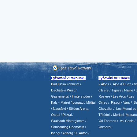
Lyžování v Rakousku
Lyžování ve Francii
Bad Kleinkirchheim
/
2 Alpes
/
Alpe d´Huez
/ Va
Dachstein West
/
d’Isere
/ Tignes
/ Flaine
/
Gasteinertal
/
Hinterstoder
/
Rosiere
/ Les Arcs
/ Les
Kals - Matrei
/
Lungau
/
Mölltal
Orres
/
Risoul - Vars
/
Se
/ Nassfeld
/
Sölden Arena
Chevalier
/
Les Menuires
Ötztal
/
Pitztal
/
Tři údolí
/ Meribel Mottare
Saalbach Hinterglemm
/
Val Thorens
/
Val Cenis
/
Schladming
Dachstein
/
Valmorel
Ischgl
/
Arlberg-St. Anton
/