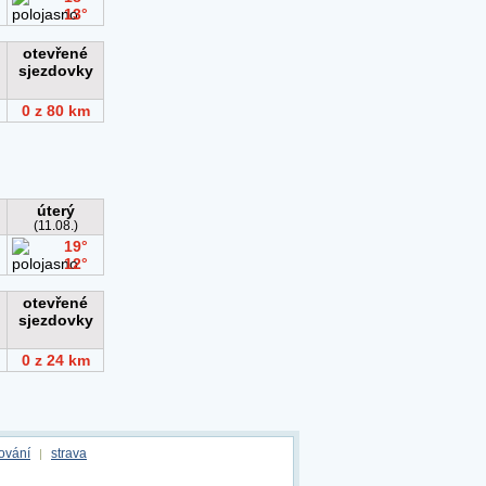
ování
strava
|