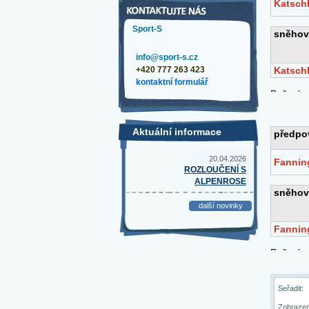
Sport-S
info@sport-s.cz
+420 777 263 423
kontaktní formulář
Aktuální informace
20.04.2026
ROZLOUČENÍ S
ALPENROSE
další novinky
Seřadit:
Zobrazen