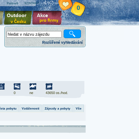
e
Partneři
KONTAKT
0
Rozšířené vyhledávání
0
ne
43650 os./hod.
ísta pobytu
Vzdálenosti
Zájezdy a pobyty
Vše