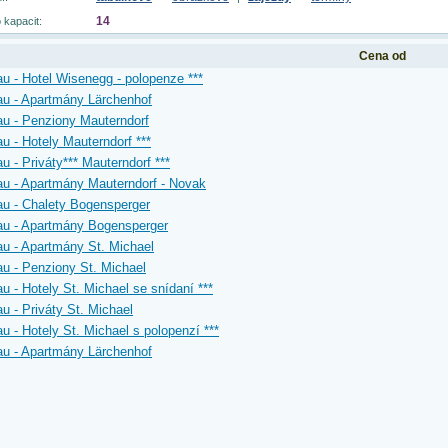
14
 kapacit:
Cena od
u - Hotel Wisenegg - polopenze ***
u - Apartmány Lärchenhof
u - Penziony Mauterndorf
u - Hotely Mauterndorf ***
u - Priváty*** Mauterndorf ***
u - Apartmány Mauterndorf - Novak
u - Chalety Bogensperger
au - Apartmány Bogensperger
u - Apartmány St. Michael
u - Penziony St. Michael
u - Hotely St. Michael se snídaní ***
u - Priváty St. Michael
u - Hotely St. Michael s polopenzí ***
u - Apartmány Lärchenhof