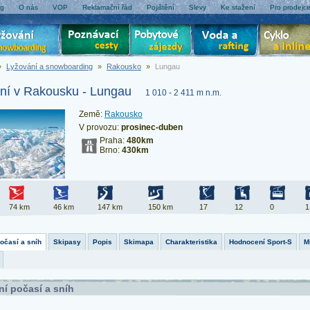
og
O nás
VOP
Reklamační řád
Pojištění
Slevy
Ke stažení
Pro prodejc
»
Lyžování a snowboarding
»
Rakousko
»
Lungau
ní v Rakousku - Lungau
1 010 - 2 411 m n.m.
Země:
Rakousko
V provozu:
prosinec-duben
Praha:
480km
Brno:
430km
74 km
46 km
147 km
150 km
17
12
0
1
počasí a sníh
Skipasy
Popis
Skimapa
Charakteristika
Hodnocení Sport-S
M
ní počasí a sníh