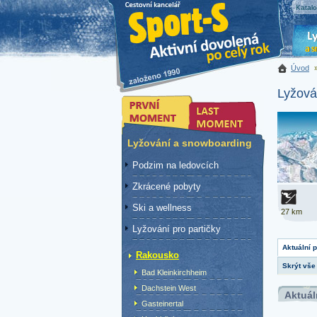
Katal
Úvod
Lyžová
Lyžování a snowboarding
Podzim na ledovcích
Zkrácené pobyty
Ski a wellness
27 km
Lyžování pro partičky
Aktuální 
Rakousko
Skrýt vše
Bad Kleinkirchheim
Dachstein West
Aktuál
Gasteinertal