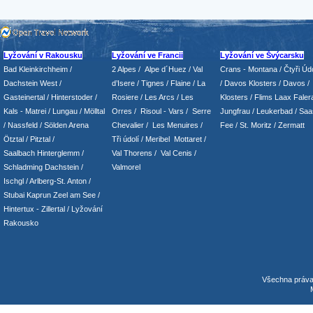
Lyžování v Rakousku
Lyžování ve Francii
Lyžování ve Švýcarsku
Bad Kleinkirchheim
/
2 Alpes
/
Alpe d´Huez
/ Val
Crans - Montana /
Čtyři Údo
Dachstein West
/
d’Isere
/ Tignes
/ Flaine
/
La
/
Davos Klosters
/
Davos
/
Gasteinertal
/
Hinterstoder
/
Rosiere
/ Les Arcs
/ Les
Klosters
/
Flims Laax Faler
Kals - Matrei
/
Lungau
/
Mölltal
Orres
/
Risoul - Vars
/
Serre
Jungfrau
/ Leukerbad
/
Saa
/ Nassfeld
/
Sölden Arena
Chevalier
/
Les Menuires
/
Fee
/
St. Moritz
/
Zermatt
Ötztal
/
Pitztal
/
Tři údolí
/ Meribel Mottaret
/
Saalbach Hinterglemm
/
Val Thorens
/
Val Cenis
/
Schladming
Dachstein
/
Valmorel
Ischgl
/
Arlberg-St. Anton
/
Stubai
Kaprun
Zeel am See
/
Hintertux
-
Zillertal
/ Lyžování
Rakousko
Všechna práv