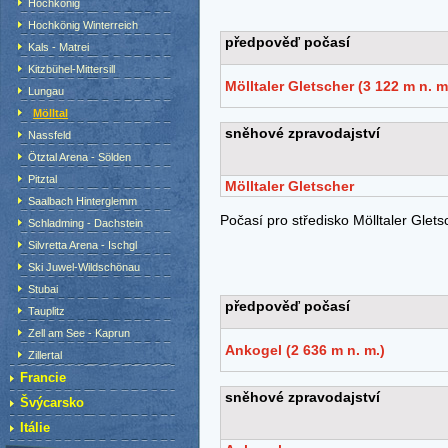
Hochkönig
Hochkönig Winterreich
Kals - Matrei
Kitzbühel-Mittersill
Lungau
Mölltal
Nassfeld
Ötztal Arena - Sölden
Pitztal
Saalbach Hinterglemm
Schladming - Dachstein
Silvretta Arena - Ischgl
Ski Juwel-Wildschönau
Stubai
Tauplitz
Zell am See - Kaprun
Zillertal
Francie
Švýcarsko
Itálie