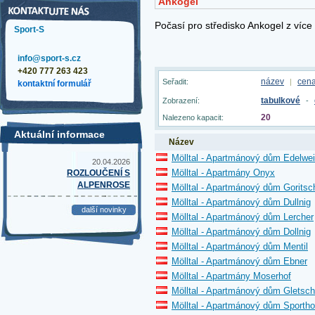
Sport-S
info@sport-s.cz
+420 777 263 423
název
cen
Seřadit:
|
kontaktní formulář
tabulkové
Zobrazení:
-
20
Nalezeno kapacit:
Aktuální informace
Název
Mölltal - Apartmánový dům Edelwe
20.04.2026
Mölltal - Apartmány Onyx
ROZLOUČENÍ S
ALPENROSE
Mölltal - Apartmánový dům Goritsc
Mölltal - Apartmánový dům Dullnig
další novinky
Mölltal - Apartmánový dům Lercher
Mölltal - Apartmánový dům Dollnig
Mölltal - Apartmánový dům Mentil
Mölltal - Apartmánový dům Ebner
Mölltal - Apartmány Moserhof
Mölltal - Apartmánový dům Gletsch
Mölltal - Apartmánový dům Sportho