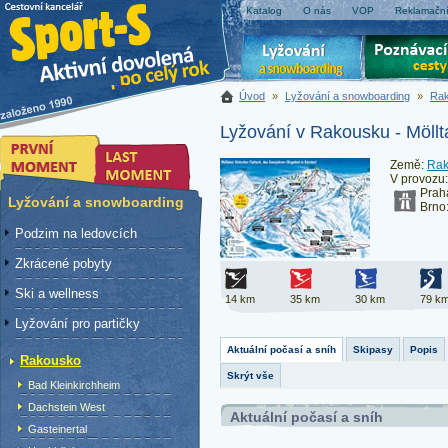
Katalog
O nás
VOP
Reklamační
Úvod
»
Lyžování a snowboarding
»
Ra
Lyžování v Rakousku - Möllt
Země:
Rak
V provozu
Prah
Lyžování a snowboarding
Brno
Podzim na ledovcích
Zkrácené pobyty
Ski a wellness
14 km
35 km
30 km
79 k
Lyžování pro partičky
Aktuální počasí a sníh
Skipasy
Popis
Rakousko
Skrýt vše
Bad Kleinkirchheim
Dachstein West
Aktuální počasí a sníh
Gasteinertal