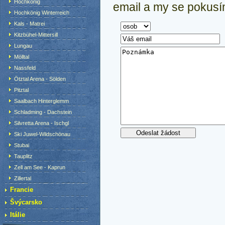
Hochkönig
email a my se pokusím
Hochkönig Winterreich
Kals - Matrei
Kitzbühel-Mittersill
Lungau
Mölltal
Nassfeld
Ötztal Arena - Sölden
Pitztal
Saalbach Hinterglemm
Schladming - Dachstein
Silvretta Arena - Ischgl
Ski Juwel-Wildschönau
Stubai
Tauplitz
Zell am See - Kaprun
Zillertal
Francie
Švýcarsko
Itálie