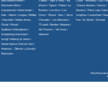
Bad Kleinkirchheim
/
2 Alpes
/
Alpe d´Huez
/ Val
Crans - Montana /
Čtyři Údo
Dachstein West
/
d’Isere
/ Tignes
/ Flaine
/
La
/
Davos Klosters
/
Davos
/
Gasteinertal
/
Hinterstoder
/
Rosiere
/ Les Arcs
/ Les
Klosters
/
Flims Laax Faler
Kals - Matrei
/
Lungau
/
Mölltal
Orres
/
Risoul - Vars
/
Serre
Jungfrau
/ Leukerbad
/
Saa
/ Nassfeld
/
Sölden Arena
Chevalier
/
Les Menuires
/
Fee
/
St. Moritz
/
Zermatt
Ötztal
/
Pitztal
/
Tři údolí
/ Meribel Mottaret
/
Saalbach Hinterglemm
/
Val Thorens
/
Val Cenis
/
Schladming
Dachstein
/
Valmorel
Ischgl
/
Arlberg-St. Anton
/
Stubai
Kaprun
Zeel am See
/
Hintertux
-
Zillertal
/ Lyžování
Rakousko
Všechna práv