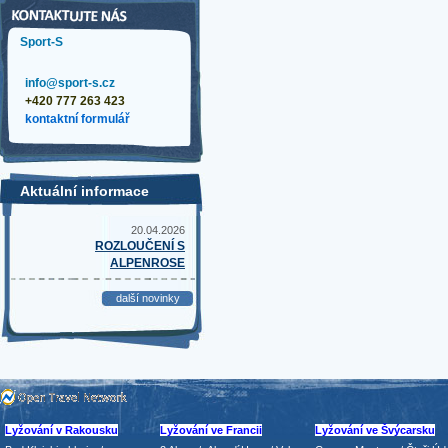
Sport-S
info@sport-s.cz
+420 777 263 423
kontaktní formulář
Aktuální informace
20.04.2026
ROZLOUČENÍ S
ALPENROSE
další novinky
Lyžování v Rakousku
Lyžování ve Francii
Lyžování ve Švýcarsku