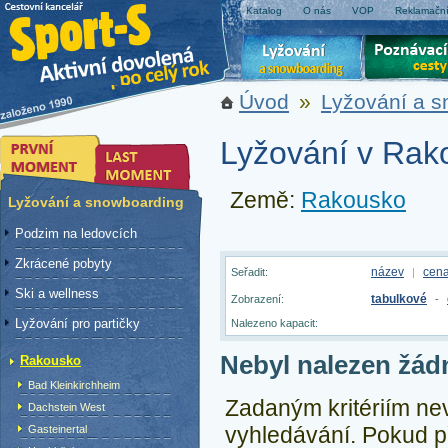
Katalog
O nás
VOP
Reklamační
Úvod
»
Lyžování a 
Lyžování v Rak
Země:
Rakousko
Lyžování a snowboarding
Podzim na ledovcích
Zkrácené pobyty
název
cen
Seřadit:
|
Ski a wellness
tabulkové
Zobrazení:
-
Lyžování pro partičky
Nalezeno kapacit:
Nebyl nalezen žád
Rakousko
Bad Kleinkirchheim
Zadaným kritériím ne
Dachstein West
vyhledávání.
Pokud př
Gasteinertal