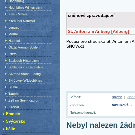
Hochkönig
Hochkönig Winterreich
Kals - Matrei
Kitzbühel-Mittersill
Lungau
Mölltal
Nassfeld
Ötztal Arena - Sölden
Pitztal
Saalbach Hinterglemm
Schladming - Dachstein
Silvretta Arena - Ischgl
Ski Juwel-Wildschönau
Stubai
Tauplitz
název
cen
Seřadit:
|
Zell am See - Kaprun
tabulkové
Zobrazení:
-
Zillertal
Nalezeno kapacit:
Francie
Švýcarsko
Nebyl nalezen žád
Itálie