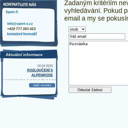
Zadaným kritériím ne
vyhledávání.
Pokud př
Sport-S
email a my se pokusím
info@sport-s.cz
+420 777 263 423
kontaktní formulář
Aktuální informace
20.04.2026
ROZLOUČENÍ S
ALPENROSE
další novinky