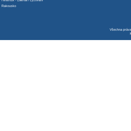
Hintertux
-
Zillertal
/ Lyžování
Rakousko
Všechna práv