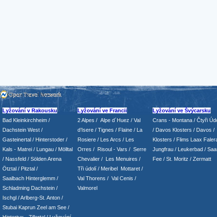
Lyžování v Rakousku
Lyžování ve Francii
Lyžování ve Švýcarsku
Bad Kleinkirchheim
/
2 Alpes
/
Alpe d´Huez
/ Val
Crans - Montana /
Čtyři Údo
Dachstein West
/
d’Isere
/ Tignes
/ Flaine
/
La
/
Davos Klosters
/
Davos
/
Gasteinertal
/
Hinterstoder
/
Rosiere
/ Les Arcs
/ Les
Klosters
/
Flims Laax Faler
Kals - Matrei
/
Lungau
/
Mölltal
Orres
/
Risoul - Vars
/
Serre
Jungfrau
/ Leukerbad
/
Saa
/ Nassfeld
/
Sölden Arena
Chevalier
/
Les Menuires
/
Fee
/
St. Moritz
/
Zermatt
Ötztal
/
Pitztal
/
Tři údolí
/ Meribel Mottaret
/
Saalbach Hinterglemm
/
Val Thorens
/
Val Cenis
/
Schladming
Dachstein
/
Valmorel
Ischgl
/
Arlberg-St. Anton
/
Stubai
Kaprun
Zeel am See
/