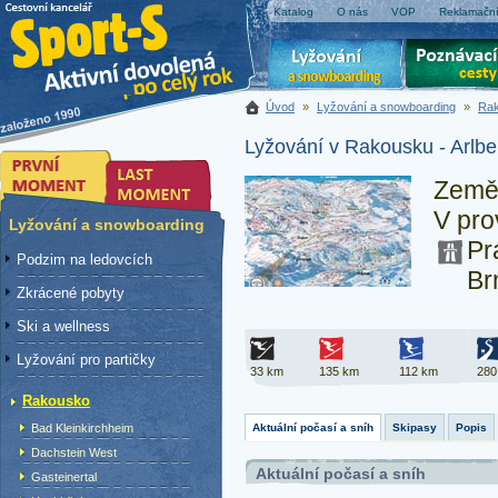
Katalog
O nás
VOP
Reklamační
Úvod
»
Lyžování a snowboarding
»
Ra
Lyžování v Rakousku - Arlb
Země
V pr
Lyžování a snowboarding
Pr
Podzim na ledovcích
Br
Zkrácené pobyty
Ski a wellness
Lyžování pro partičky
33 km
135 km
112 km
280
Rakousko
Bad Kleinkirchheim
Aktuální počasí a sníh
Skipasy
Popis
Dachstein West
Aktuální počasí a sníh
Gasteinertal