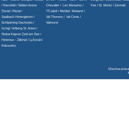
/ Nassfeld
/
Sölden Arena
Chevalier
/
Les Menuires
/
Fee
/
St. Moritz
/
Zermatt
Ötztal
/
Pitztal
/
Tři údolí
/ Meribel Mottaret
/
Saalbach Hinterglemm
/
Val Thorens
/
Val Cenis
/
Schladming
Dachstein
/
Valmorel
Ischgl
/
Arlberg-St. Anton
/
Stubai
Kaprun
Zeel am See
/
Hintertux
-
Zillertal
/ Lyžování
Rakousko
Všechna práv