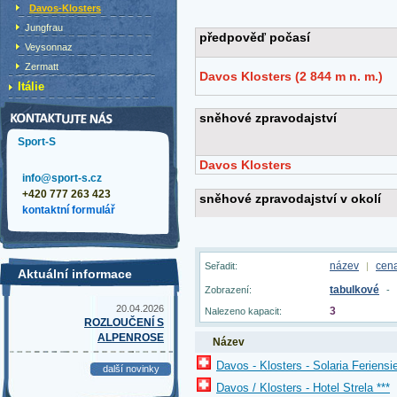
Davos-Klosters
Jungfrau
Veysonnaz
Zermatt
Itálie
Sport-S
info@sport-s.cz
+420 777 263 423
kontaktní formulář
název
cen
Seřadit:
|
Aktuální informace
tabulkové
Zobrazení:
-
20.04.2026
3
Nalezeno kapacit:
ROZLOUČENÍ S
ALPENROSE
Název
Davos - Klosters - Solaria Feriensi
další novinky
Davos / Klosters - Hotel Strela ***