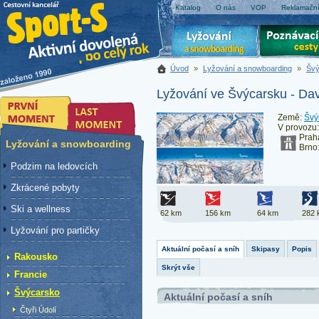
Katalog
O nás
VOP
Reklamační
Úvod
»
Lyžování a snowboarding
»
Švý
Lyžování ve Švýcarsku - Da
Země:
Švý
V provozu
Prah
Lyžování a snowboarding
Brno
Podzim na ledovcích
Zkrácené pobyty
Ski a wellness
62 km
156 km
64 km
282 
Lyžování pro partičky
Aktuální počasí a sníh
Skipasy
Popis
Rakousko
Skrýt vše
Francie
Švýcarsko
Aktuální počasí a sníh
Čtyři Údolí