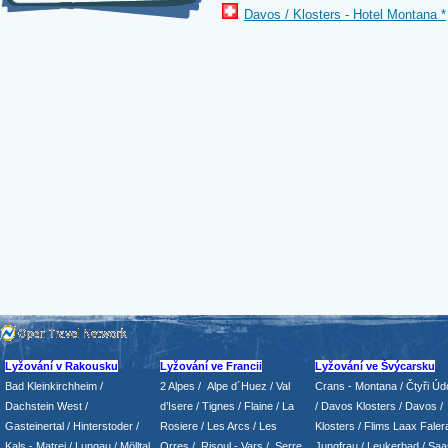
Davos / Klosters - Hotel Montana *
Lyžování v Rakousku
Lyžování ve Francii
Lyžování ve Švýcarsku
Bad Kleinkirchheim
/
2 Alpes
/
Alpe d´Huez
/ Val
Crans - Montana /
Čtyři Údo
Dachstein West
/
d’Isere
/ Tignes
/ Flaine
/
La
/
Davos Klosters
/
Davos
/
Gasteinertal
/
Hinterstoder
/
Rosiere
/ Les Arcs
/ Les
Klosters
/
Flims Laax Faler
Kals - Matrei
/
Lungau
/
Mölltal
Orres
/
Risoul - Vars
/
Serre
Jungfrau
/ Leukerbad
/
Saa