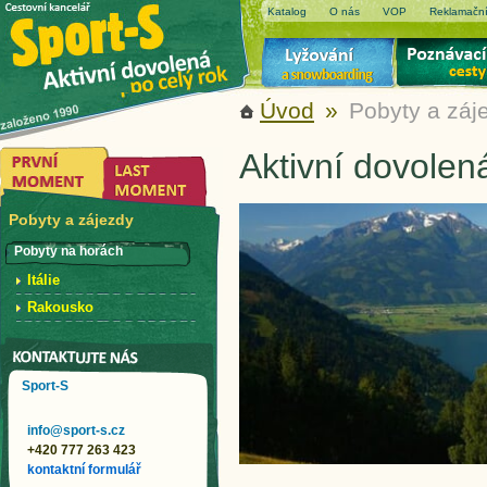
Katalog
O nás
VOP
Reklamační
Úvod
»
Pobyty a záj
Aktivní dovolen
Pobyty a zájezdy
Pobyty na horách
Itálie
Rakousko
Sport-S
info@sport-s.cz
+420 777 263 423
kontaktní formulář