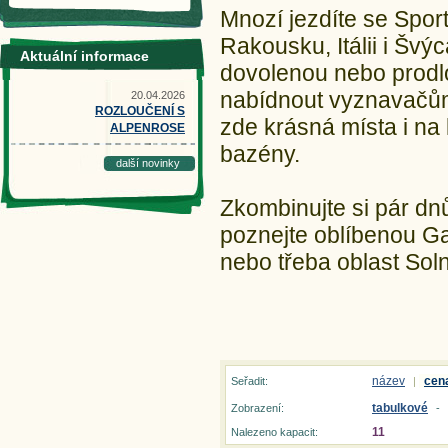
Mnozí jezdíte se Sport
Rakousku, Itálii i Švýc
Aktuální informace
dovolenou nebo prodlo
nabídnout vyznavačům a
20.04.2026
ROZLOUČENÍ S
zde krásná místa i na 
ALPENROSE
bazény.
další novinky
Zkombinujte si pár dn
poznejte oblíbenou Ga
nebo třeba oblast Soln
název
cen
Seřadit:
|
tabulkové
Zobrazení:
-
11
Nalezeno kapacit: