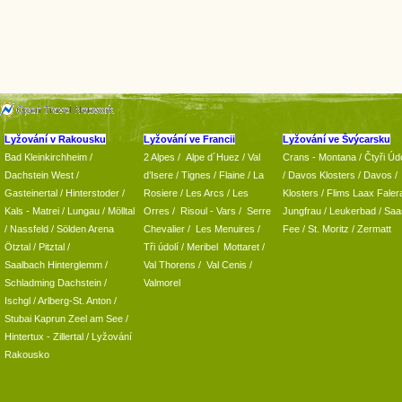
Lyžování v Rakousku
Lyžování ve Francii
Lyžování ve Švýcarsku
Bad Kleinkirchheim
/
2 Alpes
/
Alpe d´Huez
/ Val
Crans - Montana /
Čtyři Údo
Dachstein West
/
d’Isere
/ Tignes
/ Flaine
/
La
/
Davos Klosters
/
Davos
/
Gasteinertal
/
Hinterstoder
/
Rosiere
/ Les Arcs
/ Les
Klosters
/
Flims Laax Faler
Kals - Matrei
/
Lungau
/
Mölltal
Orres
/
Risoul - Vars
/
Serre
Jungfrau
/ Leukerbad
/
Saa
/ Nassfeld
/
Sölden Arena
Chevalier
/
Les Menuires
/
Fee
/
St. Moritz
/
Zermatt
Ötztal
/
Pitztal
/
Tři údolí
/ Meribel Mottaret
/
Saalbach Hinterglemm
/
Val Thorens
/
Val Cenis
/
Schladming
Dachstein
/
Valmorel
Ischgl
/
Arlberg-St. Anton
/
Stubai
Kaprun
Zeel am See
/
Hintertux
-
Zillertal
/ Lyžování
Rakousko