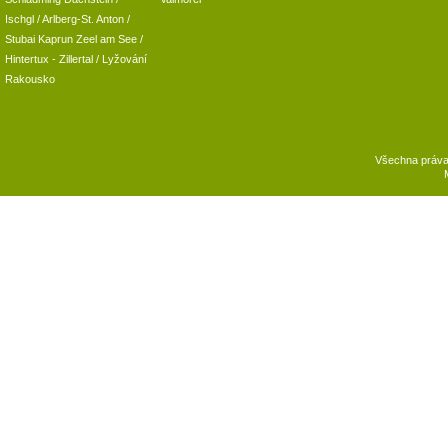
Ischgl
/
Arlberg-St. Anton
/
Stubai
Kaprun
Zeel am See
/
Hintertux
-
Zillertal
/ Lyžování
Rakousko
Všechna práv