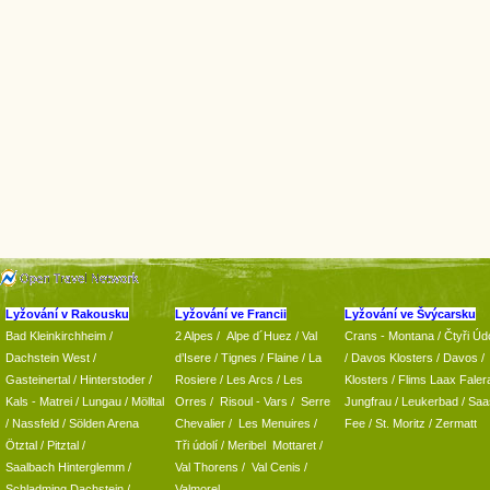
Lyžování v Rakousku
Lyžování ve Francii
Lyžování ve Švýcarsku
Bad Kleinkirchheim
/
2 Alpes
/
Alpe d´Huez
/ Val
Crans - Montana /
Čtyři Údo
Dachstein West
/
d’Isere
/ Tignes
/ Flaine
/
La
/
Davos Klosters
/
Davos
/
Gasteinertal
/
Hinterstoder
/
Rosiere
/ Les Arcs
/ Les
Klosters
/
Flims Laax Faler
Kals - Matrei
/
Lungau
/
Mölltal
Orres
/
Risoul - Vars
/
Serre
Jungfrau
/ Leukerbad
/
Saa
/ Nassfeld
/
Sölden Arena
Chevalier
/
Les Menuires
/
Fee
/
St. Moritz
/
Zermatt
Ötztal
/
Pitztal
/
Tři údolí
/ Meribel Mottaret
/
Saalbach Hinterglemm
/
Val Thorens
/
Val Cenis
/
Schladming
Dachstein
/
Valmorel