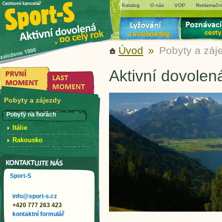
Katalog
O nás
VOP
Reklamační
Úvod
»
Pobyty a záj
Aktivní dovolen
Pobyty a zájezdy
Pobyty na horách
Itálie
Rakousko
Sport-S
info@sport-s.cz
+420 777 263 423
kontaktní formulář