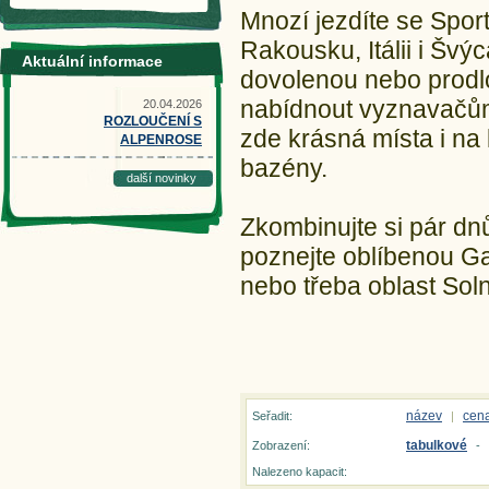
Mnozí jezdíte se Sport
Rakousku, Itálii i Švýc
Aktuální informace
dovolenou nebo prodlo
nabídnout vyznavačům a
20.04.2026
ROZLOUČENÍ S
zde krásná místa i na 
ALPENROSE
bazény.
další novinky
Zkombinujte si pár dn
poznejte oblíbenou Ga
nebo třeba oblast Soln
název
cen
Seřadit:
|
tabulkové
Zobrazení:
-
Nalezeno kapacit: