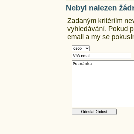
Nebyl nalezen žád
Zadaným kritériím ne
vyhledávání.
Pokud př
email a my se pokusím