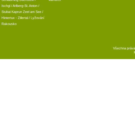
Ischgl
/
Arlberg-St. Anton
/
Stubai
Kaprun
Zeel am See
/
Hintertux
-
Zillertal
/ Lyžování
Rakousko
Všechna práv