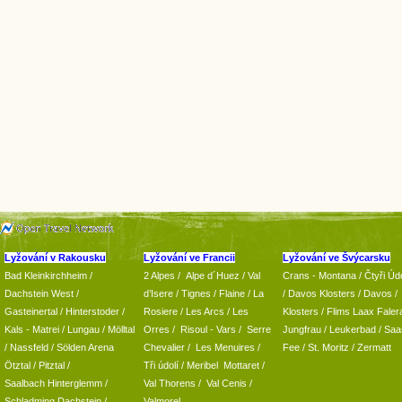
Lyžování v Rakousku
Lyžování ve Francii
Lyžování ve Švýcarsku
Bad Kleinkirchheim
/
2 Alpes
/
Alpe d´Huez
/ Val
Crans - Montana /
Čtyři Údo
Dachstein West
/
d’Isere
/ Tignes
/ Flaine
/
La
/
Davos Klosters
/
Davos
/
Gasteinertal
/
Hinterstoder
/
Rosiere
/ Les Arcs
/ Les
Klosters
/
Flims Laax Faler
Kals - Matrei
/
Lungau
/
Mölltal
Orres
/
Risoul - Vars
/
Serre
Jungfrau
/ Leukerbad
/
Saa
/ Nassfeld
/
Sölden Arena
Chevalier
/
Les Menuires
/
Fee
/
St. Moritz
/
Zermatt
Ötztal
/
Pitztal
/
Tři údolí
/ Meribel Mottaret
/
Saalbach Hinterglemm
/
Val Thorens
/
Val Cenis
/
Schladming
Dachstein
/
Valmorel