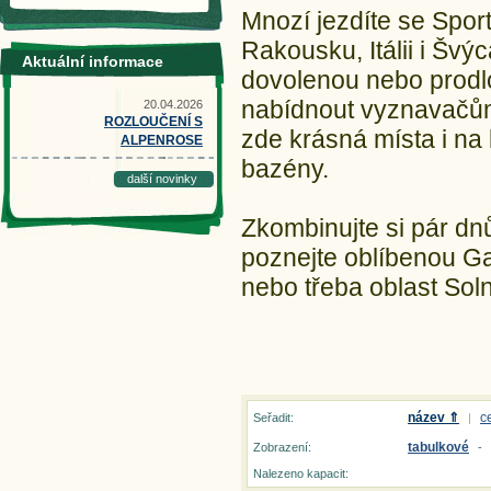
Mnozí jezdíte se Sport
Rakousku, Itálii i Švýc
Aktuální informace
dovolenou nebo prodlo
nabídnout vyznavačům a
20.04.2026
ROZLOUČENÍ S
zde krásná místa i na 
ALPENROSE
bazény.
další novinky
Zkombinujte si pár dn
poznejte oblíbenou Ga
nebo třeba oblast Soln
název ⇑
c
Seřadit:
|
tabulkové
Zobrazení:
-
Nalezeno kapacit: