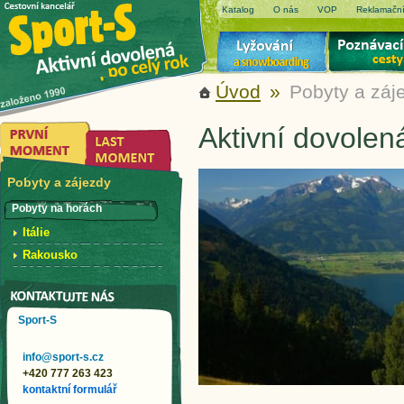
Katalog
O nás
VOP
Reklamační
Úvod
»
Pobyty a záj
Aktivní dovolen
Pobyty a zájezdy
Pobyty na horách
Itálie
Rakousko
Sport-S
info@sport-s.cz
+420 777 263 423
kontaktní formulář