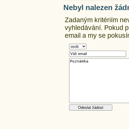
Nebyl nalezen žád
Zadaným kritériím ne
vyhledávání.
Pokud př
email a my se pokusím