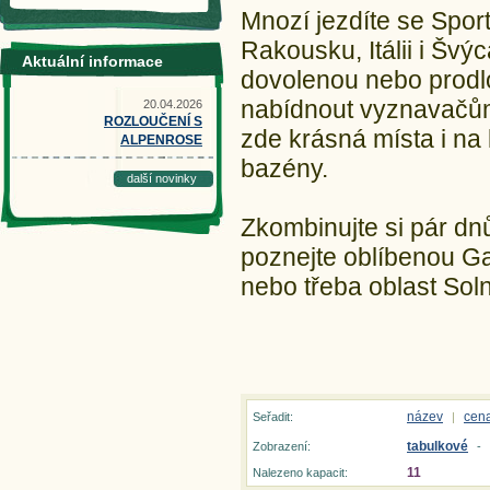
Mnozí jezdíte se Sport
Rakousku, Itálii i Švýc
Aktuální informace
dovolenou nebo prodlo
nabídnout vyznavačům a
20.04.2026
ROZLOUČENÍ S
zde krásná místa i na 
ALPENROSE
bazény.
další novinky
Zkombinujte si pár dn
poznejte oblíbenou Ga
nebo třeba oblast Soln
název
cen
Seřadit:
|
tabulkové
Zobrazení:
-
11
Nalezeno kapacit: