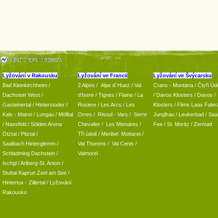
Lyžování v Rakousku
Lyžování ve Francii
Lyžování ve Švýcarsku
Bad Kleinkirchheim
/
2 Alpes
/
Alpe d´Huez
/ Val
Crans - Montana /
Čtyři Údo
Dachstein West
/
d’Isere
/ Tignes
/ Flaine
/
La
/
Davos Klosters
/
Davos
/
Gasteinertal
/
Hinterstoder
/
Rosiere
/ Les Arcs
/ Les
Klosters
/
Flims Laax Faler
Kals - Matrei
/
Lungau
/
Mölltal
Orres
/
Risoul - Vars
/
Serre
Jungfrau
/ Leukerbad
/
Saa
/ Nassfeld
/
Sölden Arena
Chevalier
/
Les Menuires
/
Fee
/
St. Moritz
/
Zermatt
Ötztal
/
Pitztal
/
Tři údolí
/ Meribel Mottaret
/
Saalbach Hinterglemm
/
Val Thorens
/
Val Cenis
/
Schladming
Dachstein
/
Valmorel
Ischgl
/
Arlberg-St. Anton
/
Stubai
Kaprun
Zeel am See
/
Hintertux
-
Zillertal
/ Lyžování
Rakousko