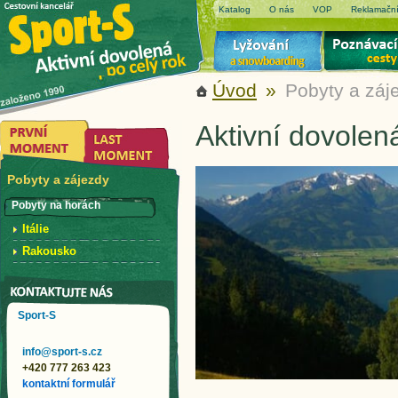
Katalog
O nás
VOP
Reklamační
Úvod
»
Pobyty a záj
Aktivní dovolen
Pobyty a zájezdy
Pobyty na horách
Itálie
Rakousko
Sport-S
info@sport-s.cz
+420 777 263 423
kontaktní formulář