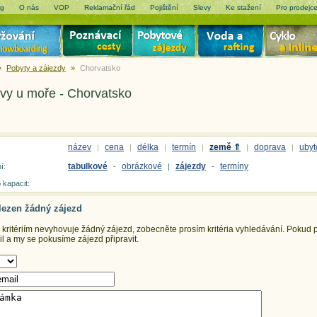
og
O nás
VOP
Reklamační řád
Pojištění
Slevy
Ke stažení
Pro prodejc
»
Pobyty a zájezdy
»
Chorvatsko
vy u moře - Chorvatsko
název
cena
délka
termín
země ⇑
doprava
ubyt
|
|
|
|
|
|
tabulkové
obrázkové
zájezdy
termíny
í:
-
|
-
 kapacit:
lezen žádný zájezd
ritériím nevyhovuje žádný zájezd, zobecněte prosím kritéria vyhledávání.
Pokud př
 a my se pokusíme zájezd připravit.