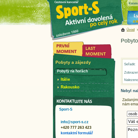
Katal
Úvod
Pobyto
Pobyty a zájezdy
Seřadit:
Pobyty na horách
Zobrazen
Itálie
Nalezeno
Rakousko
Nebyl na
Zadaným k
nám email
Sport-S
info@sport-s.cz
+420 777 263 423
kontaktní formulář