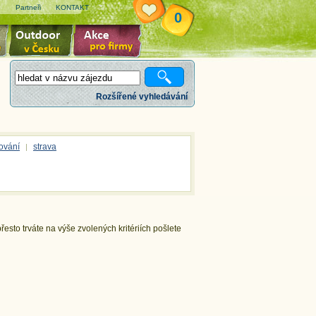
e
Partneři
KONTAKT
0
Rozšířené vyhledávání
ování
strava
|
esto trváte na výše zvolených kritériích pošlete