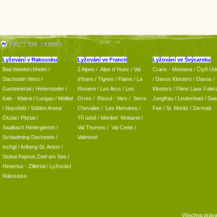
Lyžování v Rakousku
Lyžování ve Francii
Lyžování ve Švýcarsku
Bad Kleinkirchheim
/
2 Alpes
/
Alpe d´Huez
/ Val
Crans - Montana /
Čtyři Údo
Dachstein West
/
d’Isere
/ Tignes
/ Flaine
/
La
/
Davos Klosters
/
Davos
/
Gasteinertal
/
Hinterstoder
/
Rosiere
/ Les Arcs
/ Les
Klosters
/
Flims Laax Faler
Kals - Matrei
/
Lungau
/
Mölltal
Orres
/
Risoul - Vars
/
Serre
Jungfrau
/ Leukerbad
/
Saa
/ Nassfeld
/
Sölden Arena
Chevalier
/
Les Menuires
/
Fee
/
St. Moritz
/
Zermatt
Ötztal
/
Pitztal
/
Tři údolí
/ Meribel Mottaret
/
Saalbach Hinterglemm
/
Val Thorens
/
Val Cenis
/
Schladming
Dachstein
/
Valmorel
Ischgl
/
Arlberg-St. Anton
/
Stubai
Kaprun
Zeel am See
/
Hintertux
-
Zillertal
/ Lyžování
Rakousko
Všechna práv