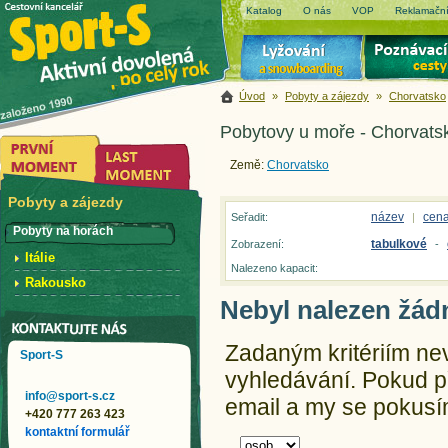
Katalog
O nás
VOP
Reklamační
Úvod
»
Pobyty a zájezdy
»
Chorvatsko
Pobytovy u moře - Chorvatsk
Země:
Chorvatsko
Pobyty a zájezdy
název
cen
Seřadit:
|
Pobyty na horách
tabulkové
Zobrazení:
-
Itálie
Nalezeno kapacit:
Rakousko
Nebyl nalezen žád
Zadaným kritériím ne
Sport-S
vyhledávání.
Pokud př
info@sport-s.cz
email a my se pokusím
+420 777 263 423
kontaktní formulář