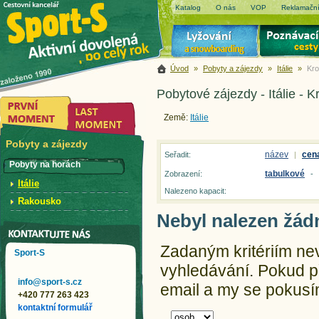
Katalog
O nás
VOP
Reklamační
Úvod
»
Pobyty a zájezdy
»
Itálie
»
Kro
Pobytové zájezdy - Itálie - 
Země:
Itálie
Pobyty a zájezdy
název
cen
Seřadit:
|
Pobyty na horách
tabulkové
Zobrazení:
-
Itálie
Nalezeno kapacit:
Rakousko
Nebyl nalezen žád
Zadaným kritériím ne
Sport-S
vyhledávání.
Pokud př
info@sport-s.cz
email a my se pokusím
+420 777 263 423
kontaktní formulář