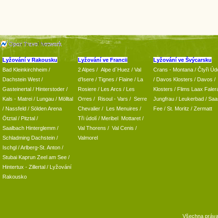
Lyžování v Rakousku
Lyžování ve Francii
Lyžování ve Švýcarsku
Bad Kleinkirchheim
/
2 Alpes
/
Alpe d´Huez
/ Val
Crans - Montana /
Čtyři Údo
Dachstein West
/
d’Isere
/ Tignes
/ Flaine
/
La
/
Davos Klosters
/
Davos
/
Gasteinertal
/
Hinterstoder
/
Rosiere
/ Les Arcs
/ Les
Klosters
/
Flims Laax Faler
Kals - Matrei
/
Lungau
/
Mölltal
Orres
/
Risoul - Vars
/
Serre
Jungfrau
/ Leukerbad
/
Saa
/ Nassfeld
/
Sölden Arena
Chevalier
/
Les Menuires
/
Fee
/
St. Moritz
/
Zermatt
Ötztal
/
Pitztal
/
Tři údolí
/ Meribel Mottaret
/
Saalbach Hinterglemm
/
Val Thorens
/
Val Cenis
/
Schladming
Dachstein
/
Valmorel
Ischgl
/
Arlberg-St. Anton
/
Stubai
Kaprun
Zeel am See
/
Hintertux
-
Zillertal
/ Lyžování
Rakousko
Všechna práv