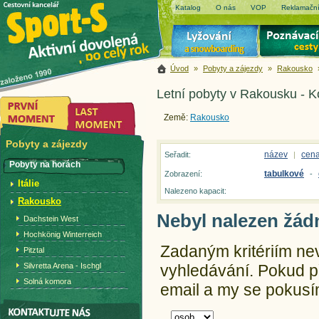
Katalog
O nás
VOP
Reklamační
Úvod
»
Pobyty a zájezdy
»
Rakousko
Letní pobyty v Rakousku - K
Země:
Rakousko
Pobyty a zájezdy
název
cen
Seřadit:
|
Pobyty na horách
tabulkové
Zobrazení:
-
Itálie
Nalezeno kapacit:
Rakousko
Nebyl nalezen žád
Dachstein West
Hochkönig Winterreich
Zadaným kritériím ne
Pitztal
Silvretta Arena - Ischgl
vyhledávání.
Pokud př
Solná komora
email a my se pokusím