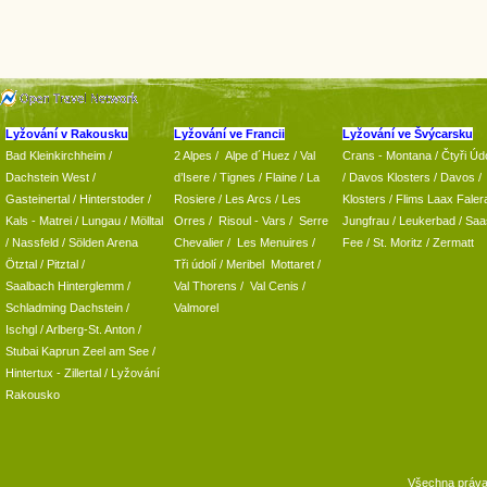
Lyžování v Rakousku
Lyžování ve Francii
Lyžování ve Švýcarsku
Bad Kleinkirchheim
/
2 Alpes
/
Alpe d´Huez
/ Val
Crans - Montana /
Čtyři Údo
Dachstein West
/
d’Isere
/ Tignes
/ Flaine
/
La
/
Davos Klosters
/
Davos
/
Gasteinertal
/
Hinterstoder
/
Rosiere
/ Les Arcs
/ Les
Klosters
/
Flims Laax Faler
Kals - Matrei
/
Lungau
/
Mölltal
Orres
/
Risoul - Vars
/
Serre
Jungfrau
/ Leukerbad
/
Saa
/ Nassfeld
/
Sölden Arena
Chevalier
/
Les Menuires
/
Fee
/
St. Moritz
/
Zermatt
Ötztal
/
Pitztal
/
Tři údolí
/ Meribel Mottaret
/
Saalbach Hinterglemm
/
Val Thorens
/
Val Cenis
/
Schladming
Dachstein
/
Valmorel
Ischgl
/
Arlberg-St. Anton
/
Stubai
Kaprun
Zeel am See
/
Hintertux
-
Zillertal
/ Lyžování
Rakousko
Všechna práv