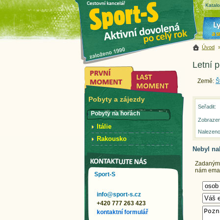
Katal
Úvod
Letní 
Země:
Š
Pobyty a zájezdy
Seřadit:
Pobyty na horách
Zobrazen
Itálie
Nalezeno
Rakousko
Nebyl na
Zadaným k
nám email
Sport-S
info@sport-s.cz
+420 777 263 423
kontaktní formulář