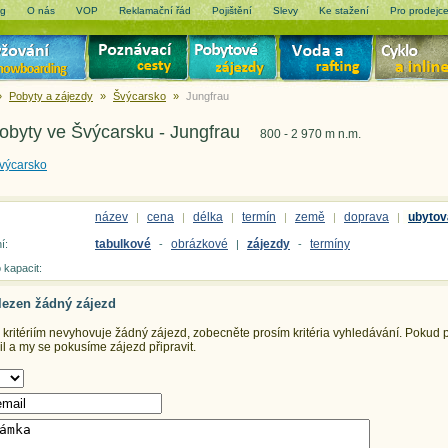
og
O nás
VOP
Reklamační řád
Pojištění
Slevy
Ke stažení
Pro prodejc
»
Pobyty a zájezdy
»
Švýcarsko
»
Jungfrau
pobyty ve Švýcarsku - Jungfrau
800 - 2 970 m n.m.
výcarsko
název
cena
délka
termín
země
doprava
ubytov
|
|
|
|
|
|
tabulkové
obrázkové
zájezdy
termíny
í:
-
|
-
 kapacit:
lezen žádný zájezd
ritériím nevyhovuje žádný zájezd, zobecněte prosím kritéria vyhledávání.
Pokud př
 a my se pokusíme zájezd připravit.