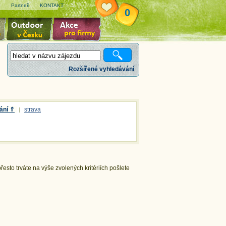
e
Partneři
KONTAKT
0
Rozšířené vyhledávání
ání ⇑
strava
|
esto trváte na výše zvolených kritériích pošlete