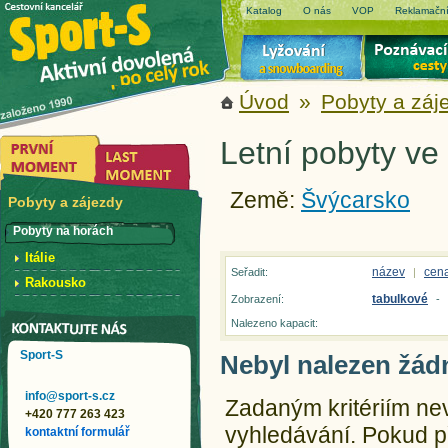
Katalog
O nás
VOP
Reklamační
Úvod
»
Pobyty a záj
Letní pobyty ve
Země:
Švýcarsko
Pobyty a zájezdy
Pobyty na horách
Itálie
název
cen
Seřadit:
|
Rakousko
tabulkové
Zobrazení:
-
Nalezeno kapacit:
Sport-S
Nebyl nalezen žád
info@sport-s.cz
Zadaným kritériím ne
+420 777 263 423
vyhledávání.
Pokud př
kontaktní formulář