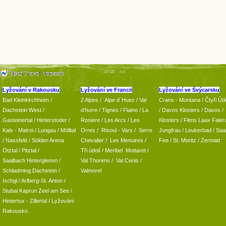
Lyžování v Rakousku
Lyžování ve Francii
Lyžování ve Švýcarsku
Bad Kleinkirchheim
/
2 Alpes
/
Alpe d´Huez
/ Val
Crans - Montana /
Čtyři Údo
Dachstein West
/
d’Isere
/ Tignes
/ Flaine
/
La
/
Davos Klosters
/
Davos
/
Gasteinertal
/
Hinterstoder
/
Rosiere
/ Les Arcs
/ Les
Klosters
/
Flims Laax Faler
Kals - Matrei
/
Lungau
/
Mölltal
Orres
/
Risoul - Vars
/
Serre
Jungfrau
/ Leukerbad
/
Saa
/ Nassfeld
/
Sölden Arena
Chevalier
/
Les Menuires
/
Fee
/
St. Moritz
/
Zermatt
Ötztal
/
Pitztal
/
Tři údolí
/ Meribel Mottaret
/
Saalbach Hinterglemm
/
Val Thorens
/
Val Cenis
/
Schladming
Dachstein
/
Valmorel
Ischgl
/
Arlberg-St. Anton
/
Stubai
Kaprun
Zeel am See
/
Hintertux
-
Zillertal
/ Lyžování
Rakousko