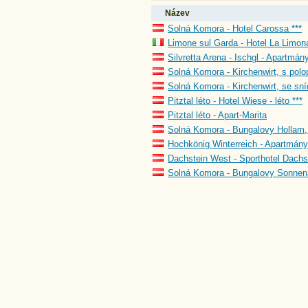
Název
Solná Komora - Hotel Carossa ***
Limone sul Garda - Hotel La Limona
Silvretta Arena - Ischgl - Apartmány
Solná Komora - Kirchenwirt, s polo
Solná Komora - Kirchenwirt, se sní
Pitztal léto - Hotel Wiese - léto ***
Pitztal léto - Apart-Marita
Solná Komora - Bungalovy Hollam, 
Hochkönig Winterreich - Apartmány
Dachstein West - Sporthotel Dachst
Solná Komora - Bungalovy Sonnena