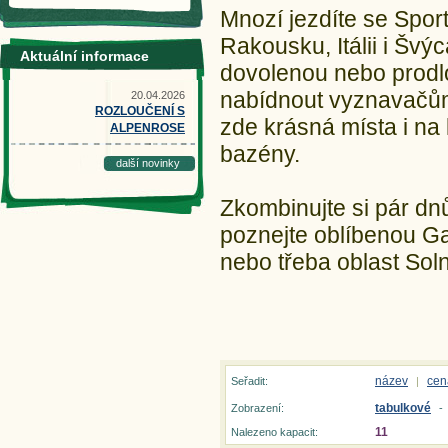
Mnozí jezdíte se Sport
Rakousku, Itálii i Švýc
Aktuální informace
dovolenou nebo prodlo
nabídnout vyznavačům a
20.04.2026
ROZLOUČENÍ S
zde krásná místa i na 
ALPENROSE
bazény.
další novinky
Zkombinujte si pár dn
poznejte oblíbenou Ga
nebo třeba oblast Soln
název
cen
Seřadit:
|
tabulkové
Zobrazení:
-
11
Nalezeno kapacit: