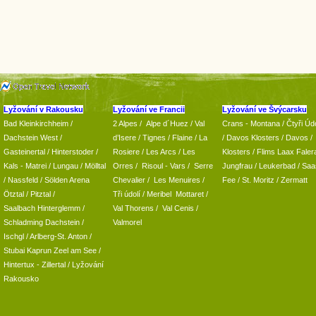
Lyžování v Rakousku
Lyžování ve Francii
Lyžování ve Švýcarsku
Bad Kleinkirchheim
/
2 Alpes
/
Alpe d´Huez
/ Val
Crans - Montana /
Čtyři Údo
Dachstein West
/
d’Isere
/ Tignes
/ Flaine
/
La
/
Davos Klosters
/
Davos
/
Gasteinertal
/
Hinterstoder
/
Rosiere
/ Les Arcs
/ Les
Klosters
/
Flims Laax Faler
Kals - Matrei
/
Lungau
/
Mölltal
Orres
/
Risoul - Vars
/
Serre
Jungfrau
/ Leukerbad
/
Saa
/ Nassfeld
/
Sölden Arena
Chevalier
/
Les Menuires
/
Fee
/
St. Moritz
/
Zermatt
Ötztal
/
Pitztal
/
Tři údolí
/ Meribel Mottaret
/
Saalbach Hinterglemm
/
Val Thorens
/
Val Cenis
/
Schladming
Dachstein
/
Valmorel
Ischgl
/
Arlberg-St. Anton
/
Stubai
Kaprun
Zeel am See
/
Hintertux
-
Zillertal
/ Lyžování
Rakousko