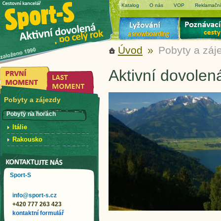
Katalog
O nás
VOP
Reklamační
Úvod
»
Pobyty a záj
Aktivní dovolen
Pobyty a zájezdy
Pobyty na horách
Itálie
Rakousko
Sport-S
info@sport-s.cz
+420 777 263 423
kontaktní formulář