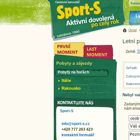
Katal
Úvod
Letní 
Země:
Š
Pobyty a zájezdy
Seřadit:
Pobyty na horách
Zobrazen
Itálie
Nalezeno
Rakousko
Nebyl na
Zadaným k
nám email
Sport-S
info@sport-s.cz
+420 777 263 423
kontaktní formulář