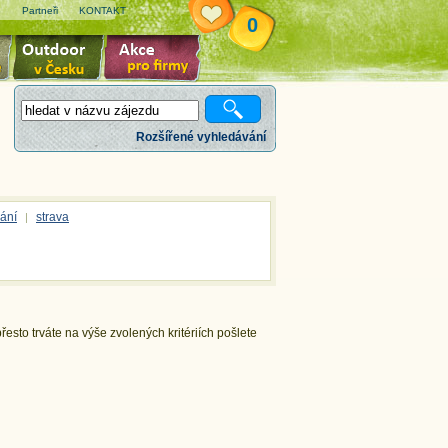
e
Partneři
KONTAKT
0
Rozšířené vyhledávání
ání
strava
|
esto trváte na výše zvolených kritériích pošlete