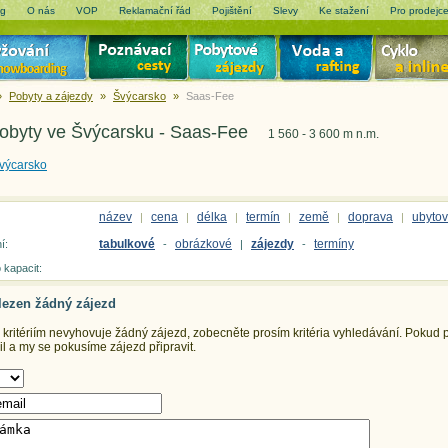
og
O nás
VOP
Reklamační řád
Pojištění
Slevy
Ke stažení
Pro prodejc
»
Pobyty a zájezdy
»
Švýcarsko
»
Saas-Fee
pobyty ve Švýcarsku - Saas-Fee
1 560 - 3 600 m n.m.
výcarsko
název
cena
délka
termín
země
doprava
ubytov
|
|
|
|
|
|
tabulkové
obrázkové
zájezdy
termíny
í:
-
|
-
 kapacit:
lezen žádný zájezd
ritériím nevyhovuje žádný zájezd, zobecněte prosím kritéria vyhledávání.
Pokud př
 a my se pokusíme zájezd připravit.