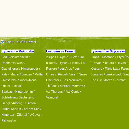
Lyžování v Rakousku
Lyžování ve Francii
Lyžování ve Švýcarsku
Bad Kleinkirchheim
/
2 Alpes
/
Alpe d´Huez
/ Val
Crans - Montana /
Čtyři Údo
Dachstein West
/
d’Isere
/ Tignes
/ Flaine
/
La
/
Davos Klosters
/
Davos
/
Gasteinertal
/
Hinterstoder
/
Rosiere
/ Les Arcs
/ Les
Klosters
/
Flims Laax Faler
Kals - Matrei
/
Lungau
/
Mölltal
Orres
/
Risoul - Vars
/
Serre
Jungfrau
/ Leukerbad
/
Saa
/ Nassfeld
/
Sölden Arena
Chevalier
/
Les Menuires
/
Fee
/
St. Moritz
/
Zermatt
Ötztal
/
Pitztal
/
Tři údolí
/ Meribel Mottaret
/
Saalbach Hinterglemm
/
Val Thorens
/
Val Cenis
/
Schladming
Dachstein
/
Valmorel
Ischgl
/
Arlberg-St. Anton
/
Stubai
Kaprun
Zeel am See
/
Hintertux
-
Zillertal
/ Lyžování
Rakousko