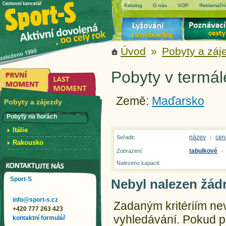
Katalog
O nás
VOP
Reklamační
Úvod
»
Pobyty a záj
Pobyty v termál
Země:
Maďarsko
Pobyty a zájezdy
Pobyty na horách
Itálie
název
cen
Seřadit:
|
Rakousko
tabulkové
Zobrazení:
-
Nalezeno kapacit:
Sport-S
Nebyl nalezen žád
info@sport-s.cz
Zadaným kritériím ne
+420 777 263 423
vyhledávání.
Pokud př
kontaktní formulář