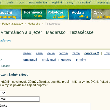
og
O nás
VOP
Reklamační řád
Pojištění
Slevy
Ke stažení
Pro prodejc
»
Pobyty a zájezdy
»
Maďarsko
»
Tiszakécske
 v termálech a u jezer - Maďarsko - Tiszakécske
aďarsko
název
cena
délka
termín
země
doprava ⇑
ubyt
|
|
|
|
|
|
tabulkové
obrázkové
zájezdy
termíny
í:
-
|
-
 kapacit:
lezen žádný zájezd
ritériím nevyhovuje žádný zájezd, zobecněte prosím kritéria vyhledávání.
Pokud př
 a my se pokusíme zájezd připravit.