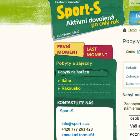
Katal
Úvod
Pobyty
Země:
M
Pobyty a zájezdy
Seřadit:
Pobyty na horách
Zobrazen
Itálie
Nalezeno
Rakousko
Nebyl na
Zadaným k
nám email
Sport-S
info@sport-s.cz
+420 777 263 423
kontaktní formulář