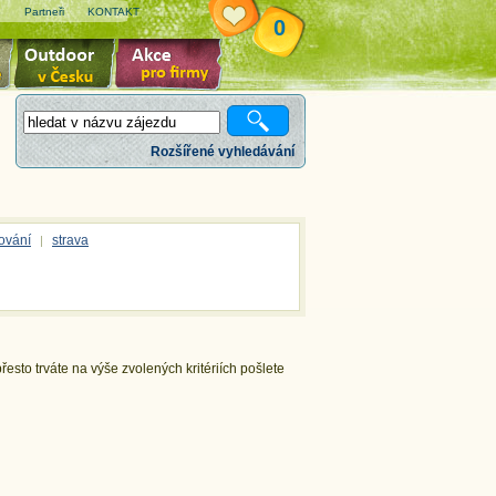
e
Partneři
KONTAKT
0
Rozšířené vyhledávání
ování
strava
|
esto trváte na výše zvolených kritériích pošlete