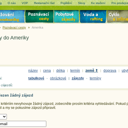
og
O nás
VOP
Reklamační řád
Pojištění
Slevy
Ke stažení
Pro prodejc
»
Poznávací cesty
»
Amerika
y do Ameriky
název
cena
délka
termín
země ⇑
doprava
uby
|
|
|
|
|
|
tabulkové
obrázkové
zájezdy
termíny
í:
-
|
-
 zájezdů:
lezen žádný zájezd
ritériím nevyhovuje žádný zájezd, zobecněte prosím kritéria vyhledávání.
Pokud př
 a my se pokusíme zájezd připravit.