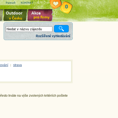
e
Partneři
KONTAKT
0
Rozšířené vyhledávání
tování
strava
|
esto trváte na výše zvolených kritériích pošlete