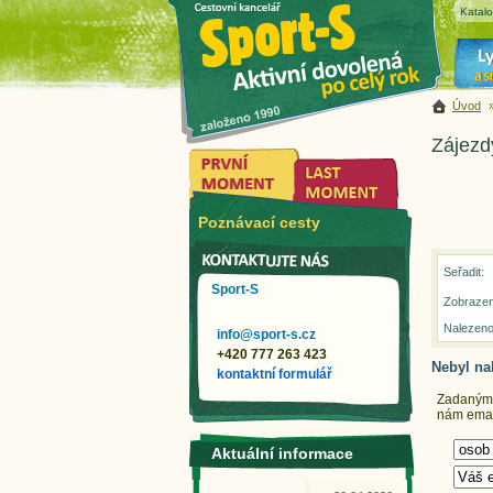
Katal
Úvod
Zájezd
Poznávací cesty
Seřadit:
Sport-S
Zobrazen
Nalezeno
info@sport-s.cz
+420 777 263 423
Nebyl na
kontaktní formulář
Zadaným k
nám email
Aktuální informace