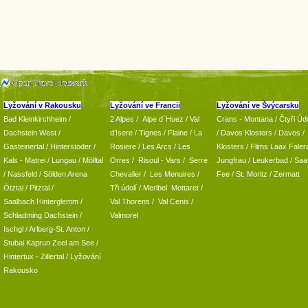
Lyžování v Rakousku
Lyžování ve Francii
Lyžování ve Švýcarsku
Bad Kleinkirchheim
/
2 Alpes
/
Alpe d´Huez
/ Val
Crans - Montana /
Čtyři Údo
Dachstein West
/
d’Isere
/ Tignes
/ Flaine
/
La
/
Davos Klosters
/
Davos
/
Gasteinertal
/
Hinterstoder
/
Rosiere
/ Les Arcs
/ Les
Klosters
/
Flims Laax Faler
Kals - Matrei
/
Lungau
/
Mölltal
Orres
/
Risoul - Vars
/
Serre
Jungfrau
/ Leukerbad
/
Saa
/ Nassfeld
/
Sölden Arena
Chevalier
/
Les Menuires
/
Fee
/
St. Moritz
/
Zermatt
Ötztal
/
Pitztal
/
Tři údolí
/ Meribel Mottaret
/
Saalbach Hinterglemm
/
Val Thorens
/
Val Cenis
/
Schladming
Dachstein
/
Valmorel
Ischgl
/
Arlberg-St. Anton
/
Stubai
Kaprun
Zeel am See
/
Hintertux
-
Zillertal
/ Lyžování
Rakousko