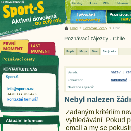
Katalog
O nás
VOP
Reklamační
Úvod
»
Poznávací cesty
»
Chile
Poznávací zájezdy - Chile
Popis
Mapa
Vše
Skrýt vše
Poznávací cesty
název
ce
Seřadit:
|
Sport-S
tabulkové
Zobrazení:
Nalezeno zájezdů:
info@sport-s.cz
+420 777 263 423
Nebyl nalezen žád
kontaktní formulář
Zadaným kritériím ne
vyhledávání.
Pokud př
Aktuální informace
email a my se pokusím