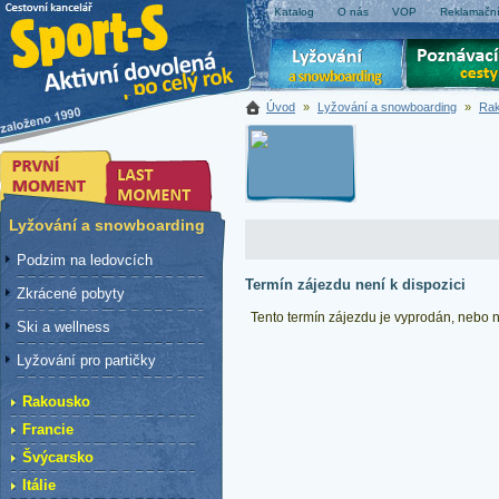
Katalog
O nás
VOP
Reklamační
Úvod
»
Lyžování a snowboarding
»
Ra
Lyžování a snowboarding
Podzim na ledovcích
Termín zájezdu není k dispozici
Zkrácené pobyty
Tento termín zájezdu je vyprodán, nebo ne
Ski a wellness
Lyžování pro partičky
Rakousko
Francie
Švýcarsko
Itálie