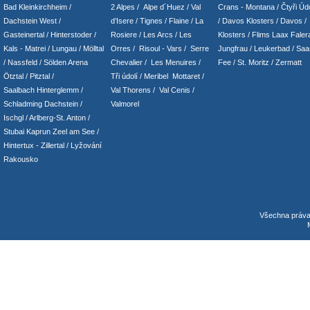
Bad Kleinkirchheim
/
2 Alpes
/
Alpe d´Huez
/ Val
Crans - Montana /
Čtyři Údo
Dachstein West
/
d’Isere
/ Tignes
/ Flaine
/
La
/
Davos Klosters
/
Davos
/
Gasteinertal
/
Hinterstoder
/
Rosiere
/ Les Arcs
/ Les
Klosters
/
Flims Laax Faler
Kals - Matrei
/
Lungau
/
Mölltal
Orres
/
Risoul - Vars
/
Serre
Jungfrau
/ Leukerbad
/
Saa
/ Nassfeld
/
Sölden Arena
Chevalier
/
Les Menuires
/
Fee
/
St. Moritz
/
Zermatt
Ötztal
/
Pitztal
/
Tři údolí
/ Meribel Mottaret
/
Saalbach Hinterglemm
/
Val Thorens
/
Val Cenis
/
Schladming
Dachstein
/
Valmorel
Ischgl
/
Arlberg-St. Anton
/
Stubai
Kaprun
Zeel am See
/
Hintertux
-
Zillertal
/ Lyžování
Rakousko
Všechna práv