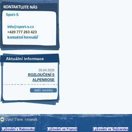
Sport-S
info@sport-s.cz
+420 777 263 423
kontaktní formulář
Aktuální informace
20.04.2026
ROZLOUČENÍ S
ALPENROSE
další novinky
Lyžování v Rakousku
Lyžování ve Francii
Lyžování ve Švýcarsku