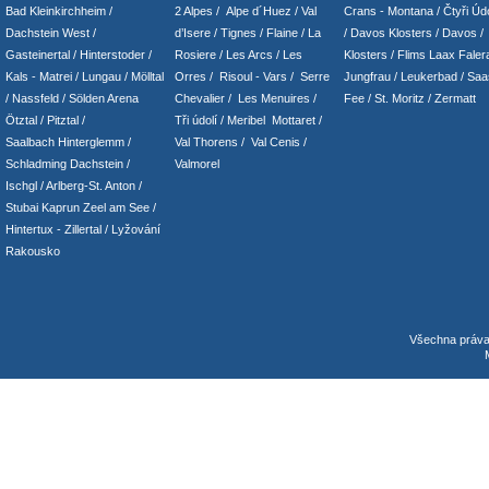
Bad Kleinkirchheim
/
2 Alpes
/
Alpe d´Huez
/ Val
Crans - Montana /
Čtyři Údo
Dachstein West
/
d’Isere
/ Tignes
/ Flaine
/
La
/
Davos Klosters
/
Davos
/
Gasteinertal
/
Hinterstoder
/
Rosiere
/ Les Arcs
/ Les
Klosters
/
Flims Laax Faler
Kals - Matrei
/
Lungau
/
Mölltal
Orres
/
Risoul - Vars
/
Serre
Jungfrau
/ Leukerbad
/
Saa
/ Nassfeld
/
Sölden Arena
Chevalier
/
Les Menuires
/
Fee
/
St. Moritz
/
Zermatt
Ötztal
/
Pitztal
/
Tři údolí
/ Meribel Mottaret
/
Saalbach Hinterglemm
/
Val Thorens
/
Val Cenis
/
Schladming
Dachstein
/
Valmorel
Ischgl
/
Arlberg-St. Anton
/
Stubai
Kaprun
Zeel am See
/
Hintertux
-
Zillertal
/ Lyžování
Rakousko
Všechna práv