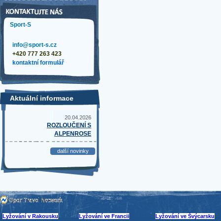
Sport-S
info@sport-s.cz
+420 777 263 423
kontaktní formulář
Aktuální informace
20.04.2026
ROZLOUČENÍ S
ALPENROSE
další novinky
Lyžování v Rakousku
Lyžování ve Francii
Lyžování ve Švýcarsku