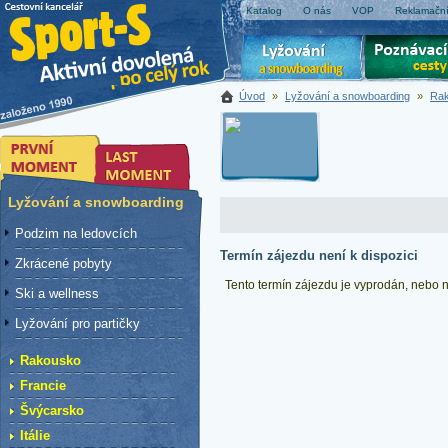
Katalog
O nás
VOP
Reklamační
Úvod
»
Lyžování a snowboarding
»
Ra
Lyžování a snowboarding
Podzim na ledovcích
Termín zájezdu není k dispozici
Zkrácené pobyty
Tento termín zájezdu je vyprodán, nebo ne
Ski a wellness
Lyžování pro partičky
Rakousko
Francie
Švýcarsko
Itálie