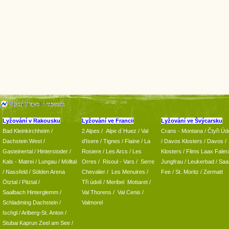
Lyžování v Rakousku
Lyžování ve Francii
Lyžování ve Švýcarsku
Bad Kleinkirchheim
/
2 Alpes
/
Alpe d´Huez
/ Val
Crans - Montana /
Čtyři Údo
Dachstein West
/
d’Isere
/ Tignes
/ Flaine
/
La
/
Davos Klosters
/
Davos
/
Gasteinertal
/
Hinterstoder
/
Rosiere
/ Les Arcs
/ Les
Klosters
/
Flims Laax Faler
Kals - Matrei
/
Lungau
/
Mölltal
Orres
/
Risoul - Vars
/
Serre
Jungfrau
/ Leukerbad
/
Saa
/ Nassfeld
/
Sölden Arena
Chevalier
/
Les Menuires
/
Fee
/
St. Moritz
/
Zermatt
Ötztal
/
Pitztal
/
Tři údolí
/ Meribel Mottaret
/
Saalbach Hinterglemm
/
Val Thorens
/
Val Cenis
/
Schladming
Dachstein
/
Valmorel
Ischgl
/
Arlberg-St. Anton
/
Stubai
Kaprun
Zeel am See
/