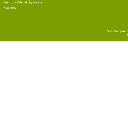
Hintertux
-
Zillertal
/ Lyžování
Rakousko
Všechna práv