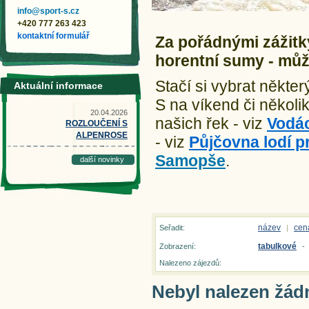
info@sport-s.cz
+420 777 263 423
kontaktní formulář
Za pořádnými zážitk
horentní sumy
-
může
Stačí si vybrat někter
Aktuální informace
S na víkend či někol
20.04.2026
našich řek - viz
Vodác
ROZLOUČENÍ S
ALPENROSE
- viz
Půjčovna lodí p
Samopše
.
další novinky
název
cen
Seřadit:
|
tabulkové
Zobrazení:
-
Nalezeno zájezdů:
Nebyl nalezen žád