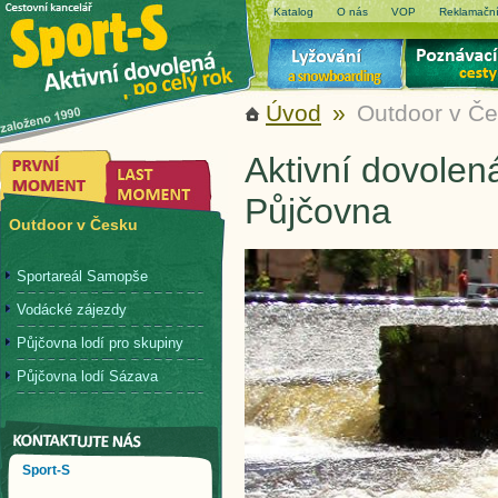
Katalog
O nás
VOP
Reklamační
Úvod
»
Outdoor v Č
Aktivní dovolen
Půjčovna
Outdoor v Česku
Sportareál Samopše
Vodácké zájezdy
Půjčovna lodí pro skupiny
Půjčovna lodí Sázava
Sport-S