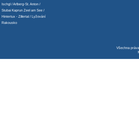
Ischgl
/
Arlberg-St. Anton
/
Stubai
Kaprun
Zeel am See
/
Hintertux
-
Zillertal
/ Lyžování
Rakousko
Všechna práv