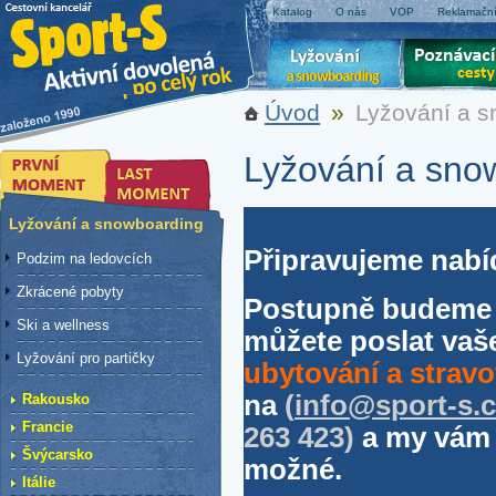
Katalog
O nás
VOP
Reklamační
Úvod
»
Lyžování a 
Lyžování a sno
Lyžování a snowboarding
Připravujeme nabí
Podzim na ledovcích
Zkrácené pobyty
Postupně budeme z
Ski a wellness
můžete poslat va
Lyžování pro partičky
ubytování a stravo
na
(
info@sport-s.c
Rakousko
Francie
263 423)
a my vám 
Švýcarsko
možné.
Itálie