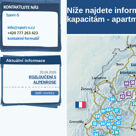
Níže najdete info
Sport-S
kapacitám - apart
info@sport-s.cz
+420 777 263 423
kontaktní formulář
Aktuální informace
20.04.2026
ROZLOUČENÍ S
ALPENROSE
další novinky