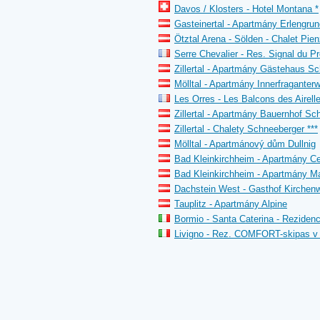
Davos / Klosters - Hotel Montana *
Gasteinertal - Apartmány Erlengrun
Ötztal Arena - Sölden - Chalet Pie
Serre Chevalier - Res. Signal du Pr
Zillertal - Apartmány Gästehaus Sc
Mölltal - Apartmány Innerfraganterw
Les Orres - Les Balcons des Airell
Zillertal - Apartmány Bauernhof Sc
Zillertal - Chalety Schneeberger ***
Mölltal - Apartmánový dům Dullnig
Bad Kleinkirchheim - Apartmány Cen
Bad Kleinkirchheim - Apartmány Ma
Dachstein West - Gasthof Kirchenw
Tauplitz - Apartmány Alpine
Bormio - Santa Caterina - Rezidenc
Livigno - Rez. COMFORT-skipas v 