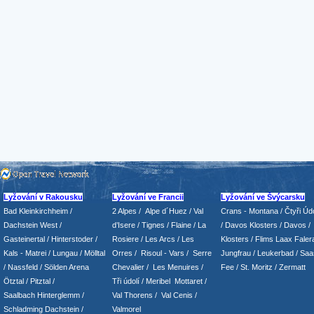
Lyžování v Rakousku
Lyžování ve Francii
Lyžování ve Švýcarsku
Bad Kleinkirchheim
/
2 Alpes
/
Alpe d´Huez
/ Val
Crans - Montana /
Čtyři Údo
Dachstein West
/
d’Isere
/ Tignes
/ Flaine
/
La
/
Davos Klosters
/
Davos
/
Gasteinertal
/
Hinterstoder
/
Rosiere
/ Les Arcs
/ Les
Klosters
/
Flims Laax Faler
Kals - Matrei
/
Lungau
/
Mölltal
Orres
/
Risoul - Vars
/
Serre
Jungfrau
/ Leukerbad
/
Saa
/ Nassfeld
/
Sölden Arena
Chevalier
/
Les Menuires
/
Fee
/
St. Moritz
/
Zermatt
Ötztal
/
Pitztal
/
Tři údolí
/ Meribel Mottaret
/
Saalbach Hinterglemm
/
Val Thorens
/
Val Cenis
/
Schladming
Dachstein
/
Valmorel