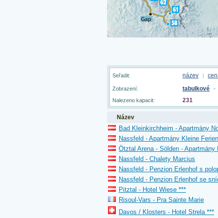
název
cen
Seřadit:
|
tabulkové
Zobrazení:
-
231
Nalezeno kapacit:
Název
Bad Kleinkirchheim - Apartmány N
Nassfeld - Apartmány Kleine Ferien
Ötztal Arena - Sölden - Apartmány
Nassfeld - Chalety Marcius
Nassfeld - Penzion Erlenhof s polo
Nassfeld - Penzion Erlenhof se sní
Pitztal - Hotel Wiese ***
Risoul-Vars - Pra Sainte Marie
Davos / Klosters - Hotel Strela ***