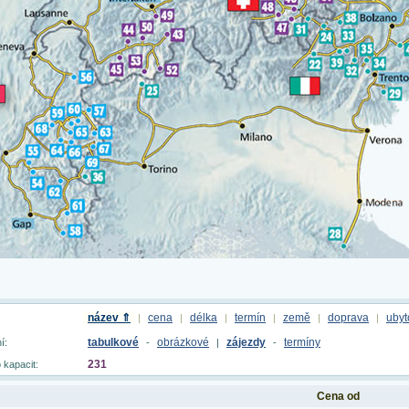
název ⇑
cena
délka
termín
země
doprava
ubyt
|
|
|
|
|
|
tabulkové
obrázkové
zájezdy
termíny
í:
-
|
-
231
 kapacit:
Cena od