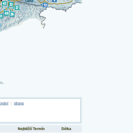
ování
strava
|
Nejbližší Termín
Délka