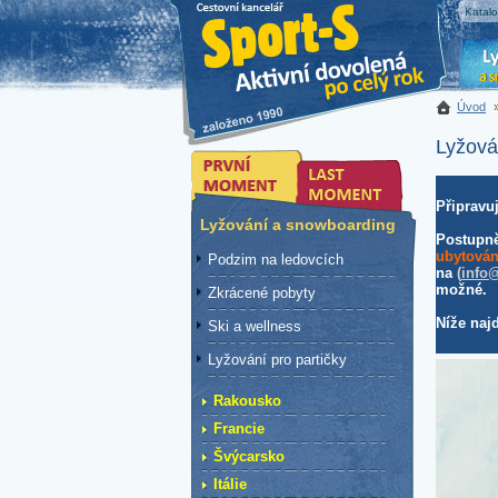
Katal
Úvod
Lyžová
Připravu
Lyžování a snowboarding
Postupně
ubytování
Podzim na ledovcích
na
(
info@
možné.
Zkrácené pobyty
Níže naj
Ski a wellness
Lyžování pro partičky
Rakousko
Francie
Švýcarsko
Itálie