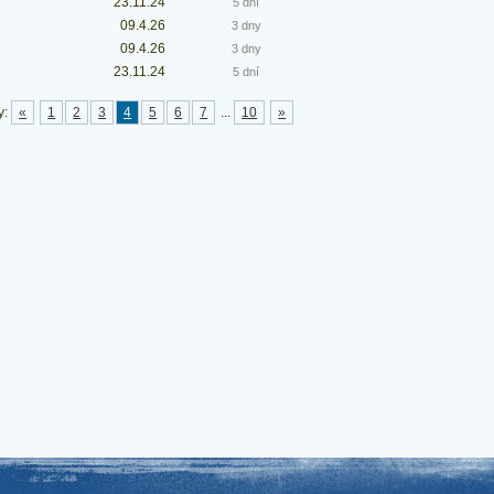
23.11.24
5 dní
09.4.26
3 dny
09.4.26
3 dny
23.11.24
5 dní
y:
«
1
2
3
4
5
6
7
...
10
»