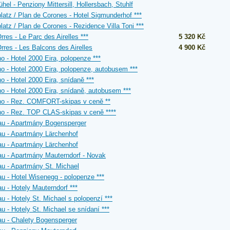
ühel - Penziony Mittersill, Hollersbach, Stuhlf
latz / Plan de Corones - Hotel Sigmunderhof ***
latz / Plan de Corones - Rezidence Villa Toni ***
rres - Le Parc des Airelles ***
5 320 Kč
rres - Les Balcons des Airelles
4 900 Kč
no - Hotel 2000 Eira, polopenze ***
no - Hotel 2000 Eira, polopenze, autobusem ***
no - Hotel 2000 Eira, snídaně ***
no - Hotel 2000 Eira, snídaně, autobusem ***
no - Rez. COMFORT-skipas v ceně **
no - Rez. TOP CLAS-skipas v ceně ****
au - Apartmány Bogensperger
u - Apartmány Lärchenhof
u - Apartmány Lärchenhof
u - Apartmány Mauterndorf - Novak
u - Apartmány St. Michael
u - Hotel Wisenegg - polopenze ***
u - Hotely Mauterndorf ***
u - Hotely St. Michael s polopenzí ***
u - Hotely St. Michael se snídaní ***
u - Chalety Bogensperger