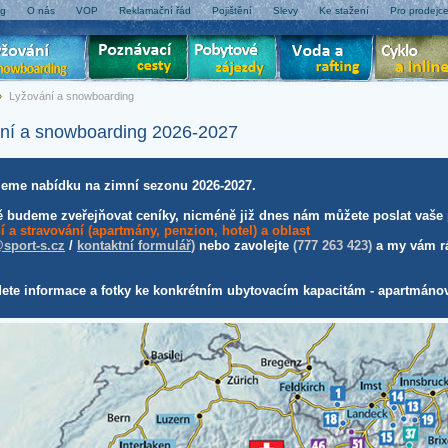
og
O nás
VOP
Reklamační řád
Pojištění
Slevy
Ke stažení
Pro prodejc
»
Lyžování a snowboarding
ní a snowboarding 2026-2027
jeme nabídku na zimní sezonu 2026-2027.
 budeme zveřejňovat ceníky, nicméně již dnes nám můžete poslat vaš
 a stravování (apartmány, penzion, hotel) a oblast
sport-s.cz
/
kontaktní formulář
)
nebo zavolejte
(777 263 423)
a my vám rá
dete informace a fotky ke konkrétním ubytovacím kapacitám - apartmán