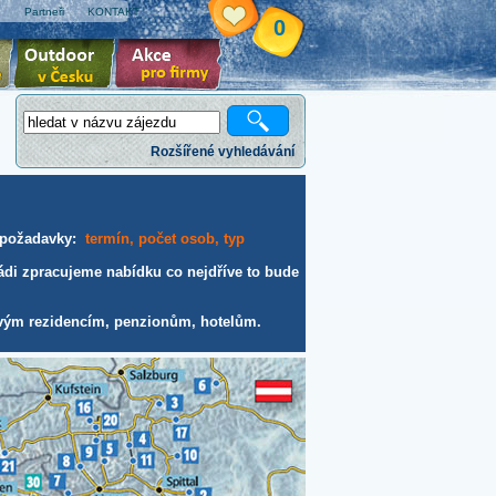
e
Partneři
KONTAKT
0
Rozšířené vyhledávání
e požadavky:
termín, počet osob, typ
di zpracujeme nabídku co nejdříve to bude
ovým rezidencím, penzionům, hotelům.