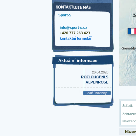
Sport-S
info@sport-s.cz
+420 777 263 423
kontaktní formulář
Aktuální informace
20.04.2026
ROZLOUČENÍ S
ALPENROSE
další novinky
Seřadit:
Zobrazen
Nalezeno
Název