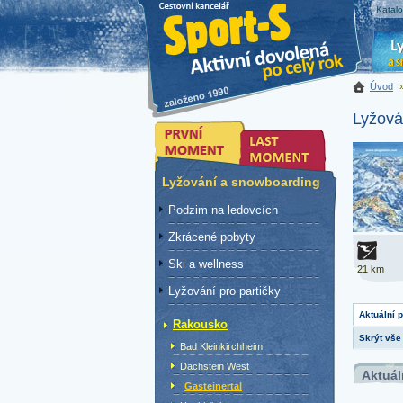
Katal
Úvod
Lyžová
Lyžování a snowboarding
Podzim na ledovcích
Zkrácené pobyty
Ski a wellness
21 km
Lyžování pro partičky
Aktuální 
Rakousko
Skrýt vše
Bad Kleinkirchheim
Dachstein West
Aktuál
Gasteinertal