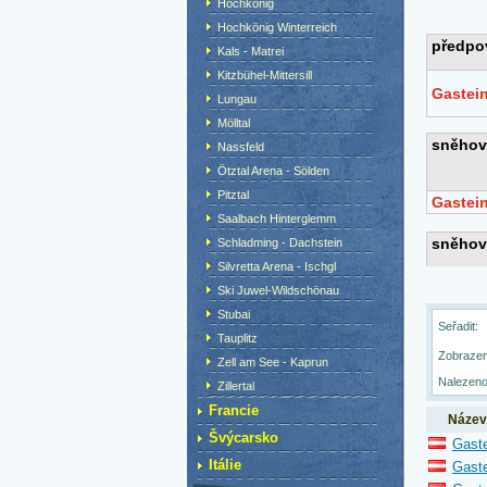
Hochkönig
Hochkönig Winterreich
Kals - Matrei
Kitzbühel-Mittersill
Lungau
Mölltal
Nassfeld
Ötztal Arena - Sölden
Pitztal
Saalbach Hinterglemm
Schladming - Dachstein
Silvretta Arena - Ischgl
Ski Juwel-Wildschönau
Stubai
Seřadit:
Tauplitz
Zobrazen
Zell am See - Kaprun
Nalezeno
Zillertal
Francie
Název
Švýcarsko
Gaste
Itálie
Gaste