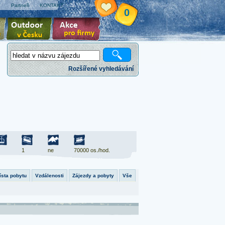
e
Partneři
KONTAKT
0
Rozšířené vyhledávání
1
ne
70000 os./hod.
ísta pobytu
Vzdálenosti
Zájezdy a pobyty
Vše