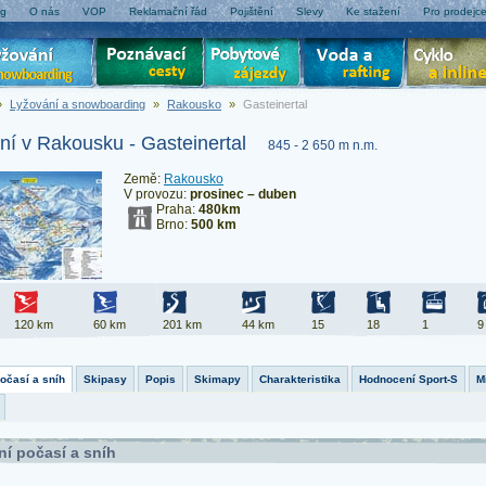
og
O nás
VOP
Reklamační řád
Pojištění
Slevy
Ke stažení
Pro prodejc
»
Lyžování a snowboarding
»
Rakousko
»
Gasteinertal
ní v Rakousku - Gasteinertal
845 - 2 650 m n.m.
Země:
Rakousko
V provozu:
prosinec – duben
Praha:
480km
Brno:
500 km
120 km
60 km
201 km
44 km
15
18
1
9
počasí a sníh
Skipasy
Popis
Skimapy
Charakteristika
Hodnocení Sport-S
M
ní počasí a sníh