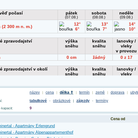
název
cena
délka ⇑
termín
země
doprava
ubyt
|
|
|
|
|
|
tabulkové
obrázkové
zájezdy
termíny
í:
-
|
-
9
 kapacit:
Cena od
inertal - Apartmány Erlengrund
inertal - Apartmány Alpenappartementhof