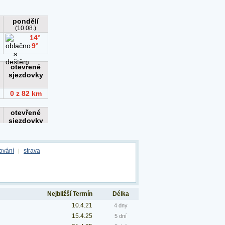
ování
strava
|
Nejbližší Termín
Délka
10.4.21
4 dny
15.4.25
5 dní