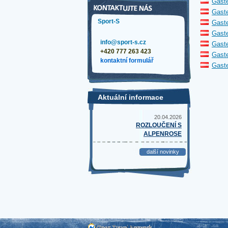
Gaste
Gaste
Sport-S
Gaste
Gaste
info@sport-s.cz
Gaste
+420 777 263 423
Gaste
kontaktní formulář
Gaste
Aktuální informace
20.04.2026
ROZLOUČENÍ S
ALPENROSE
další novinky