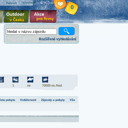
e
Partneři
KONTAKT
0
Rozšířené vyhledávání
1
ne
70000 os./hod.
ísta pobytu
Vzdálenosti
Zájezdy a pobyty
Vše