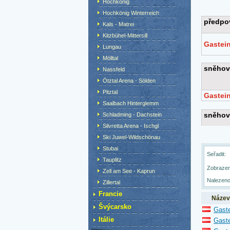
Hochkönig
Hochkönig Winterreich
Kals - Matrei
Kitzbühel-Mittersill
Lungau
Mölltal
Nassfeld
Ötztal Arena - Sölden
Pitztal
Saalbach Hinterglemm
Schladming - Dachstein
Silvretta Arena - Ischgl
Ski Juwel-Wildschönau
Stubai
Seřadit:
Tauplitz
Zobrazen
Zell am See - Kaprun
Nalezeno
Zillertal
Francie
Název
Švýcarsko
Gaste
Itálie
Gaste