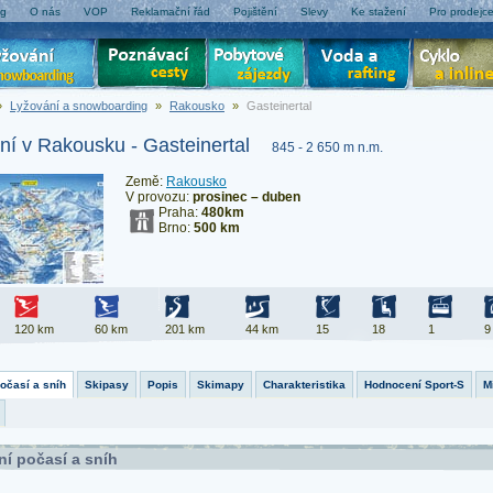
og
O nás
VOP
Reklamační řád
Pojištění
Slevy
Ke stažení
Pro prodejc
»
Lyžování a snowboarding
»
Rakousko
»
Gasteinertal
ní v Rakousku - Gasteinertal
845 - 2 650 m n.m.
Země:
Rakousko
V provozu:
prosinec – duben
Praha:
480km
Brno:
500 km
120 km
60 km
201 km
44 km
15
18
1
9
počasí a sníh
Skipasy
Popis
Skimapy
Charakteristika
Hodnocení Sport-S
M
ní počasí a sníh