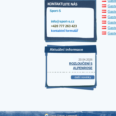
Gaste
Gaste
Sport-S
Gaste
Gaste
info@sport-s.cz
Gaste
+420 777 263 423
Gaste
kontaktní formulář
Gaste
Aktuální informace
20.04.2026
ROZLOUČENÍ S
ALPENROSE
další novinky