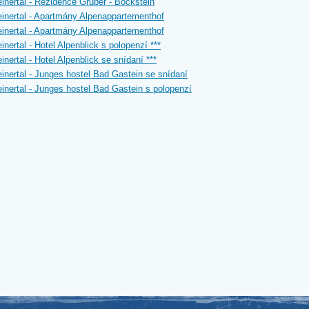
inertal - Rezidence Gruber - Böckstein
inertal - Apartmány Alpenappartementhof
inertal - Apartmány Alpenappartementhof
inertal - Hotel Alpenblick s polopenzí ***
inertal - Hotel Alpenblick se snídaní ***
inertal - Junges hostel Bad Gastein se snídaní
inertal - Junges hostel Bad Gastein s polopenzí