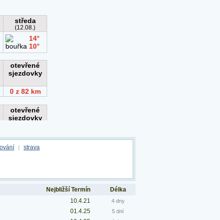
ování
strava
|
Nejbližší Termín
Délka
10.4.21
4 dny
01.4.25
5 dní