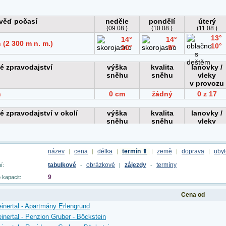
název
cena
délka
termín ⇑
země
doprava
ubyt
|
|
|
|
|
|
tabulkové
obrázkové
zájezdy
termíny
í:
-
|
-
9
 kapacit:
Cena od
inertal - Apartmány Erlengrund
inertal - Penzion Gruber - Böckstein