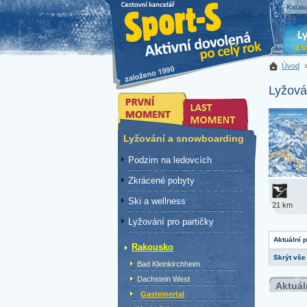
Katal
Úvod
Lyžová
Lyžování a snowboarding
Podzim na ledovcích
Zkrácené pobyty
Ski a wellness
21 km
Lyžování pro partičky
Aktuální 
Rakousko
Skrýt vše
Bad Kleinkirchheim
Dachstein West
Aktuál
Gasteinertal