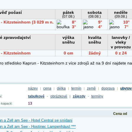
název
cena
délka
termín
země
doprava
ubytov
|
|
|
|
|
|
tabulkové
obrázkové
zájezdy
termíny
í:
-
|
-
13
 kapacit:
Cena od
n a Zell am See - Hotel Central se snídaní
n a Zell am See - Hostinec Lampenhäusl ***