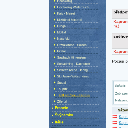
Hochkönig
Hochkönig Winterreich
Kals - Matrei
Kitzbühel-Mittersill
Lungau
Mölltal
Nassfeld
Ötztal Arena - Sölden
Pitztal
Saalbach Hinterglemm
Schladming - Dachstein
Silvretta Arena - Ischgl
Ski Juwel-Wildschönau
Stubai
Seřadit:
Tauplitz
Zobrazen
Zell am See - Kaprun
Nalezeno
Zillertal
Francie
Název
Švýcarsko
Kapru
Itálie
Kapru