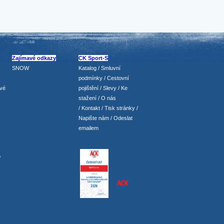
Zajímavé odkazy
CK Sport-S
SNOW
Katalog
/
Smluvní
podmínky
/
Cestovní
vé
pojištění
/
Slevy
/
Ke
stažení
/
O nás
/
Kontakt
/
Tisk stránky
/
Napište nám
/
Odeslat
emailem
/