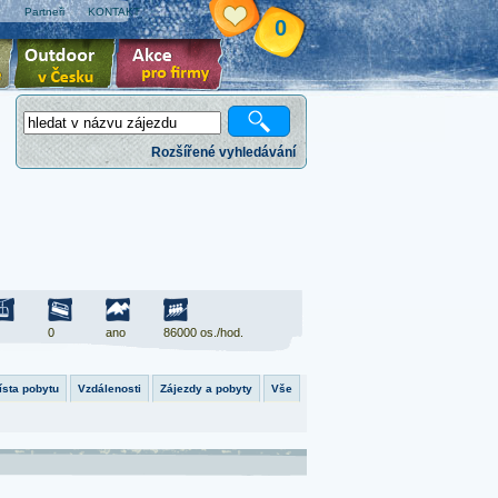
e
Partneři
KONTAKT
0
Rozšířené vyhledávání
0
ano
86000 os./hod.
ísta pobytu
Vzdálenosti
Zájezdy a pobyty
Vše