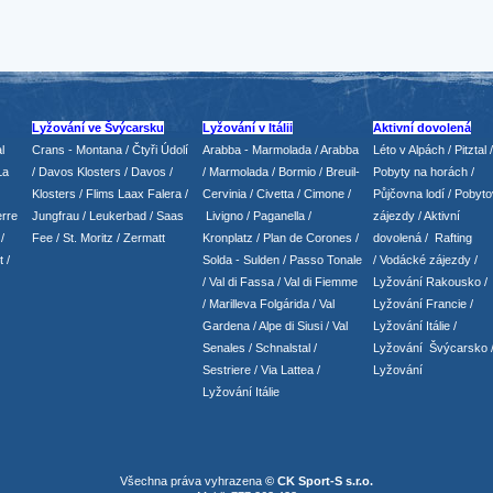
Lyžování ve Švýcarsku
Lyžování v Itálii
Aktivní dovolená
l
Crans - Montana /
Čtyři Údolí
Arabba - Marmolada
/
Arabba
Léto v Alpách
/
Pitztal
/
La
/
Davos Klosters
/
Davos
/
/ Marmolada
/
Bormio
/ Breuil-
Pobyty na horách
/
Klosters
/
Flims Laax Falera
/
Cervinia
/ Civetta
/ Cimone
/
Půjčovna lodí
/
Pobyto
rre
Jungfrau
/ Leukerbad
/
Saas
Livigno
/ Paganella
/
zájezdy
/
Aktivní
/
Fee
/
St. Moritz
/
Zermatt
Kronplatz
/ Plan de Corones
/
dovolená
/
Rafting
t
/
Solda - Sulden
/ Passo Tonale
/
Vodácké zájezdy
/
/
Val di Fassa
/
Val di Fiemme
Lyžování Rakousko
/
/ Marilleva
Folgárida
/
Val
Lyžování Francie
/
Gardena
/
Alpe di Siusi
/
Val
Lyžování Itálie
/
Senales
/
Schnalstal
/
Lyžování Švýcarsko
Sestriere
/
Via Lattea
/
Lyžování
Lyžování Itálie
Všechna práva vyhrazena
© CK Sport-S s.r.o.