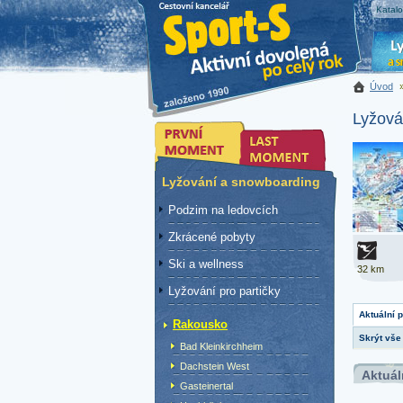
Katal
Úvod
Lyžová
Lyžování a snowboarding
Podzim na ledovcích
Zkrácené pobyty
Ski a wellness
32 km
Lyžování pro partičky
Aktuální 
Rakousko
Skrýt vše
Bad Kleinkirchheim
Dachstein West
Aktuál
Gasteinertal