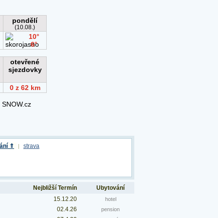
ání ⇑
strava
|
Nejbližší Termín
Ubytování
15.12.20
hotel
02.4.26
pension