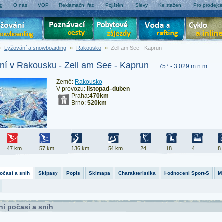
og
O nás
VOP
Reklamační řád
Pojištění
Slevy
Ke stažení
Pro prodejc
»
Lyžování a snowboarding
»
Rakousko
»
Zell am See - Kaprun
ní v Rakousku - Zell am See - Kaprun
757 - 3 029 m n.m.
Země:
Rakousko
V provozu:
listopad–duben
Praha:
470km
Brno:
520km
47 km
57 km
136 km
54 km
24
18
4
8
počasí a sníh
Skipasy
Popis
Skimapa
Charakteristika
Hodnocení Sport-S
M
ní počasí a sníh