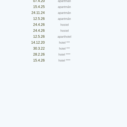
07.4.20
apartmán
15.4.25
apartmán
24.11.24
apartmán
12.5.26
apartmán
24.4.26
hostel
24.4.26
hostel
12.5.26
aparthotel
14.12.20
hotel ***
30.3.22
hotel ***
28.2.26
hotel ****
15.4.26
hotel ****