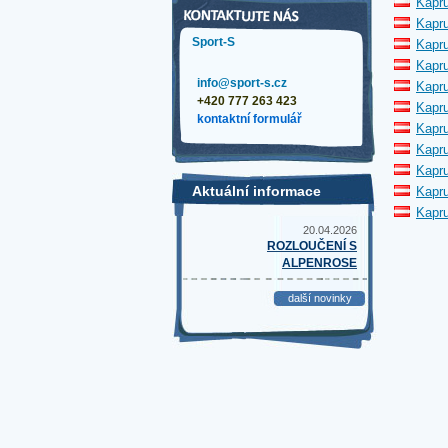
Kapru
Kapru
Sport-S
Kapru
Kapru
info@sport-s.cz
Kapru
+420 777 263 423
Kapru
kontaktní formulář
Kapru
Kapru
Kapru
Aktuální informace
Kapru
Kapru
20.04.2026
ROZLOUČENÍ S
ALPENROSE
další novinky