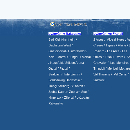
Lyžování v Rakousku
Lyžování ve Francii
Bad Kleinkirchheim
/
2 Alpes
/
Alpe d´Huez
/ Va
Dachstein West
/
d’Isere
/ Tignes
/ Flaine
/
Gasteinertal
/
Hinterstoder
/
Rosiere
/ Les Arcs
/ Les
Kals - Matrei
/
Lungau
/
Mölltal
Orres
/
Risoul - Vars
/
Se
/ Nassfeld
/
Sölden Arena
Chevalier
/
Les Menuires
Ötztal
/
Pitztal
/
Tři údolí
/ Meribel Mottare
Saalbach Hinterglemm
/
Val Thorens
/
Val Cenis
/
Schladming
Dachstein
/
Valmorel
Ischgl
/
Arlberg-St. Anton
/
Stubai
Kaprun
Zeel am See
/
Hintertux
-
Zillertal
/ Lyžování
Rakousko