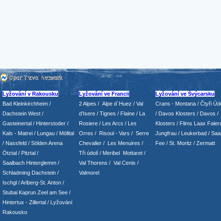
Lyžování v Rakousku
Lyžování ve Francii
Lyžování ve Švýcarsku
Bad Kleinkirchheim
/
2 Alpes
/
Alpe d´Huez
/ Val
Crans - Montana /
Čtyři Údo
Dachstein West
/
d’Isere
/ Tignes
/ Flaine
/
La
/
Davos Klosters
/
Davos
/
Gasteinertal
/
Hinterstoder
/
Rosiere
/ Les Arcs
/ Les
Klosters
/
Flims Laax Faler
Kals - Matrei
/
Lungau
/
Mölltal
Orres
/
Risoul - Vars
/
Serre
Jungfrau
/ Leukerbad
/
Saa
/ Nassfeld
/
Sölden Arena
Chevalier
/
Les Menuires
/
Fee
/
St. Moritz
/
Zermatt
Ötztal
/
Pitztal
/
Tři údolí
/ Meribel Mottaret
/
Saalbach Hinterglemm
/
Val Thorens
/
Val Cenis
/
Schladming
Dachstein
/
Valmorel
Ischgl
/
Arlberg-St. Anton
/
Stubai
Kaprun
Zeel am See
/
Hintertux
-
Zillertal
/ Lyžování
Rakousko