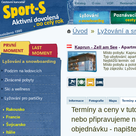
Katalog
O nás
VOP
Reklamační
Úvod
»
Lyžování a 
Kaprun - Zell am See
- Apart
Místo pobytu: Kapru
Typ ubytování: apar
Nejbližší termín: od
Lyžování a snowboarding
Místo pobytu a polo
Typ zájezdu: Lyžov
Podzim na ledovcích
Zkrácené pobyty
Ski a wellness
Lyžování pro partičky
Informace
Fotografie
Mapa
Termíny 
Termíny a ceny v tuto
Rakousko
Francie
nebo připravujeme n
Švýcarsko
objednávku - napiš
Itálie