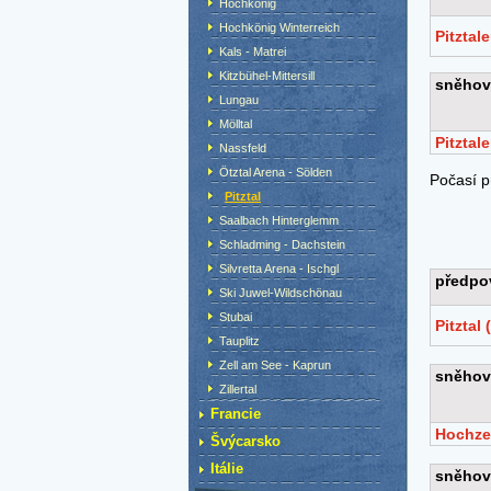
Hochkönig
Hochkönig Winterreich
Kals - Matrei
Kitzbühel-Mittersill
Lungau
Mölltal
Nassfeld
Ötztal Arena - Sölden
Pitztal
Saalbach Hinterglemm
Schladming - Dachstein
Silvretta Arena - Ischgl
Ski Juwel-Wildschönau
Stubai
Tauplitz
Zell am See - Kaprun
Zillertal
Francie
Švýcarsko
Itálie