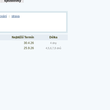
ování
strava
|
Nejbližší Termín
Délka
30.4.26
4 dny
25.9.26
4,5,6,7,8 dnů