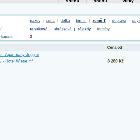
název
cena
délka
termín
země ⇑
doprava
ubyt
|
|
|
|
|
|
tabulkové
obrázkové
zájezdy
termíny
í:
-
|
-
2
 kapacit:
Cena od
al - Apartmány Joggler
al - Hotel Wiese ***
8 280 Kč