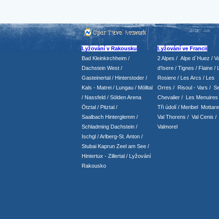
Lyžování v Rakousku
Lyžování ve Francii
Bad Kleinkirchheim
/
2 Alpes
/
Alpe d´Huez
/ Va
Dachstein West
/
d’Isere
/ Tignes
/ Flaine
/
Gasteinertal
/
Hinterstoder
/
Rosiere
/ Les Arcs
/ Les
Kals - Matrei
/
Lungau
/
Mölltal
Orres
/
Risoul - Vars
/
Se
/ Nassfeld
/
Sölden Arena
Chevalier
/
Les Menuires
Ötztal
/
Pitztal
/
Tři údolí
/ Meribel Mottare
Saalbach Hinterglemm
/
Val Thorens
/
Val Cenis
/
Schladming
Dachstein
/
Valmorel
Ischgl
/
Arlberg-St. Anton
/
Stubai
Kaprun
Zeel am See
/
Hintertux
-
Zillertal
/ Lyžování
Rakousko