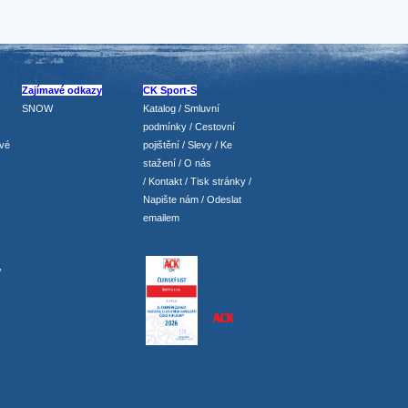
Zajímavé odkazy
CK Sport-S
SNOW
Katalog
/
Smluvní
podmínky
/
Cestovní
vé
pojištění
/
Slevy
/
Ke
stažení
/
O nás
/
Kontakt
/
Tisk stránky
/
Napište nám
/
Odeslat
emailem
/