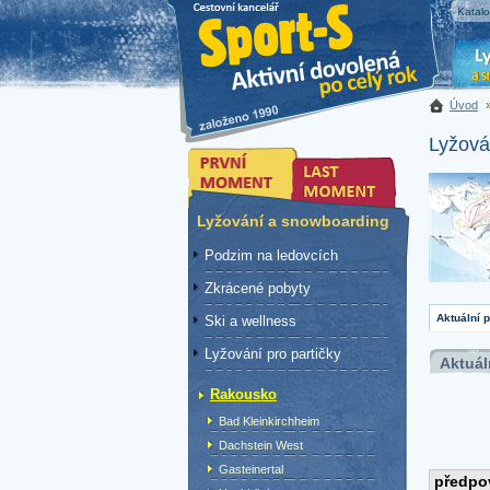
Katal
Úvod
Lyžová
Lyžování a snowboarding
Podzim na ledovcích
Zkrácené pobyty
Aktuální 
Ski a wellness
Lyžování pro partičky
Aktuál
Rakousko
Bad Kleinkirchheim
Dachstein West
Gasteinertal