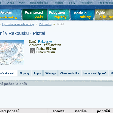
og
O nás
VOP
Reklamační řád
Pojištění
Slevy
Ke stažení
Pro prodejc
»
Lyžování a snowboarding
»
Rakousko
»
Pitztal
ní v Rakousku - Pitztal
Země:
Rakousko
V provozu:
září–květen
Praha:
550km
Brno:
670 km
počasí a sníh
Skipasy
Popis
Skimapy
Charakteristika
Hodnocení Sport-S
M
ní počasí a sníh