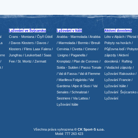
Lyžování ve Švýcarsku
Lyžování v Itálii
Aktivní dovolená
l
Crans - Montana /
Čtyři Údolí
Arabba - Marmolada
/
Arabba
Léto v Alpách
/
Pitztal
/
La
/
Davos Klosters
/
Davos
/
/ Marmolada
/
Bormio
/ Breuil-
Pobyty na horách
/
Klosters
/
Flims Laax Falera
/
Cervinia
/ Civetta
/ Cimone
/
Půjčovna lodí
/
Pobyto
rre
Jungfrau
/ Leukerbad
/
Saas
Livigno
/ Paganella
/
zájezdy
/
Aktivní
/
Fee
/
St. Moritz
/
Zermatt
Kronplatz
/ Plan de Corones
/
dovolená
/
Rafting
t
/
Solda - Sulden
/ Passo Tonale
/
Vodácké zájezdy
/
/
Val di Fassa
/
Val di Fiemme
Lyžování Rakousko
/
/ Marilleva
Folgárida
/
Val
Lyžování Francie
/
Gardena
/
Alpe di Siusi
/
Val
Lyžování Itálie
/
Senales
/
Schnalstal
/
Lyžování Švýcarsko
Sestriere
/
Via Lattea
/
Lyžování
Lyžování Itálie
Všechna práva vyhrazena
© CK Sport-S s.r.o.
Mobil: 777 263 423