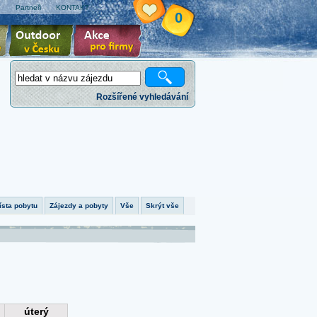
e
Partneři
KONTAKT
0
Rozšířené vyhledávání
ísta pobytu
Zájezdy a pobyty
Vše
Skrýt vše