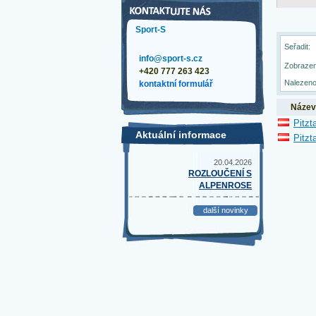
Sport-S
Seřadit:
info@sport-s.cz
Zobrazen
+420 777 263 423
Nalezeno
kontaktní formulář
Název
Pitzt
Aktuální informace
Pitzt
20.04.2026
ROZLOUČENÍ S
ALPENROSE
další novinky