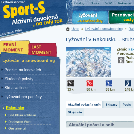
Katalog
O nás
VOP
Reklamační
Úvod
»
Lyžování a snowboarding
»
Ra
Lyžování v Rakousku - Stub
Země:
Rak
V provozu
Prah
Lyžování a snowboarding
Brno
Podzim na ledovcích
Zkrácené pobyty
Ski a wellness
33 km
50 km
55 km
148 k
Lyžování pro partičky
Aktuální počasí a sníh
Skipasy
Popis
Rakousko
Skrýt vše
Bad Kleinkirchheim
Dachstein West
Aktuální počasí a sníh
Gasteinertal