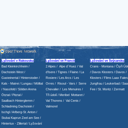
Lyžování v Rakousku
Lyžování ve Francii
Lyžování ve Švýcarsku
Bad Kleinkirchheim
/
2 Alpes
/
Alpe d´Huez
/ Val
Crans - Montana /
Čtyři Údo
Dachstein West
/
d’Isere
/ Tignes
/ Flaine
/
La
/
Davos Klosters
/
Davos
/
Gasteinertal
/
Hinterstoder
/
Rosiere
/ Les Arcs
/ Les
Klosters
/
Flims Laax Faler
Kals - Matrei
/
Lungau
/
Mölltal
Orres
/
Risoul - Vars
/
Serre
Jungfrau
/ Leukerbad
/
Saa
/ Nassfeld
/
Sölden Arena
Chevalier
/
Les Menuires
/
Fee
/
St. Moritz
/
Zermatt
Ötztal
/
Pitztal
/
Tři údolí
/ Meribel Mottaret
/
Saalbach Hinterglemm
/
Val Thorens
/
Val Cenis
/
Schladming
Dachstein
/
Valmorel
Ischgl
/
Arlberg-St. Anton
/
Stubai
Kaprun
Zeel am See
/
Hintertux
-
Zillertal
/ Lyžování