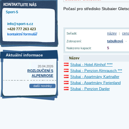
Sport-S
info@sport-s.cz
+420 777 263 423
název
cen
Seřadit:
|
kontaktní formulář
tabulkové
Zobrazení:
-
5
Nalezeno kapacit:
Aktuální informace
Název
Stubai - Hotel Almhof ****
20.04.2026
Stubai - Penzion Almrausch ***
ROZLOUČENÍ S
ALPENROSE
Stubai - Apartmány Kartnaller
Stubai - Apartmány Ferienland
další novinky
Stubai - Penzion Danler