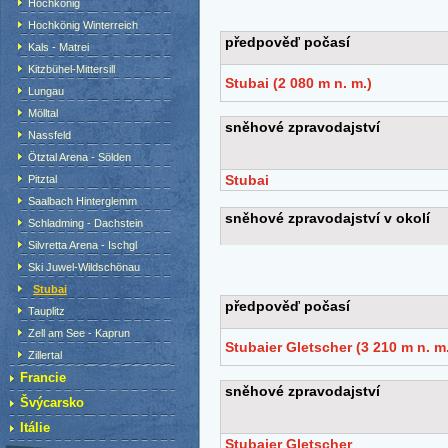
Hochkönig
Hochkönig Winterreich
Kals - Matrei
Kitzbühel-Mittersill
Lungau
Mölltal
Nassfeld
Ötztal Arena - Sölden
Pitztal
Saalbach Hinterglemm
Schladming - Dachstein
Silvretta Arena - Ischgl
Ski Juwel-Wildschönau
Stubai
Tauplitz
Zell am See - Kaprun
Zillertal
Francie
Švýcarsko
Itálie