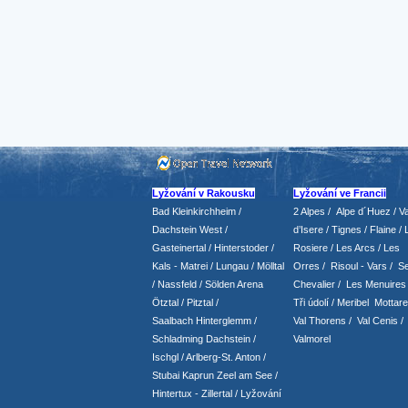
Lyžování v Rakousku
Lyžování ve Francii
Bad Kleinkirchheim
/
2 Alpes
/
Alpe d´Huez
/ Va
Dachstein West
/
d’Isere
/ Tignes
/ Flaine
/
Gasteinertal
/
Hinterstoder
/
Rosiere
/ Les Arcs
/ Les
Kals - Matrei
/
Lungau
/
Mölltal
Orres
/
Risoul - Vars
/
Se
/ Nassfeld
/
Sölden Arena
Chevalier
/
Les Menuires
Ötztal
/
Pitztal
/
Tři údolí
/ Meribel Mottare
Saalbach Hinterglemm
/
Val Thorens
/
Val Cenis
/
Schladming
Dachstein
/
Valmorel
Ischgl
/
Arlberg-St. Anton
/
Stubai
Kaprun
Zeel am See
/
Hintertux
-
Zillertal
/ Lyžování