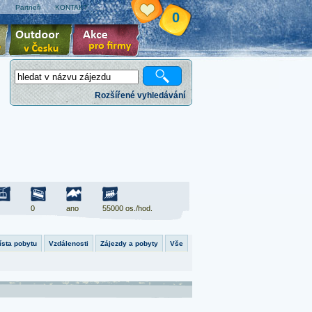
e
Partneři
KONTAKT
0
Rozšířené vyhledávání
0
ano
55000 os./hod.
ísta pobytu
Vzdálenosti
Zájezdy a pobyty
Vše