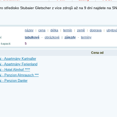
název
cena
délka
termín
země
doprava
ubytov
|
|
|
|
|
|
tabulkové
obrázkové
zájezdy
termíny
í:
-
|
-
5
 kapacit:
Cena od
i - Apartmány Kartnaller
i - Apartmány Ferienland
i - Hotel Almhof ****
i - Penzion Almrausch ***
i - Penzion Danler