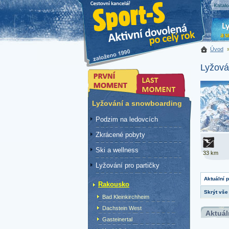
Katal
Úvod
Lyžová
Lyžování a snowboarding
Podzim na ledovcích
Zkrácené pobyty
Ski a wellness
33 km
Lyžování pro partičky
Aktuální 
Rakousko
Skrýt vše
Bad Kleinkirchheim
Dachstein West
Aktuál
Gasteinertal