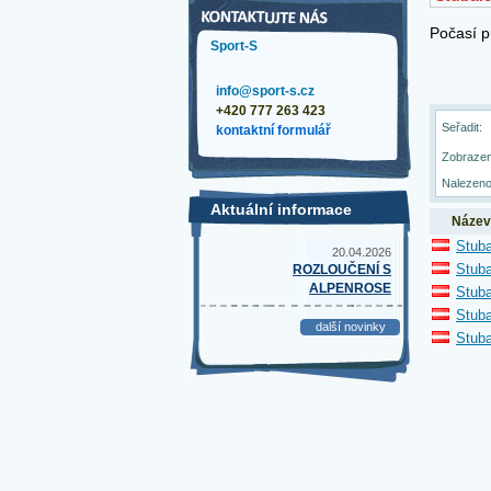
Sport-S
info@sport-s.cz
+420 777 263 423
Seřadit:
kontaktní formulář
Zobrazen
Nalezeno
Aktuální informace
Název
Stuba
20.04.2026
Stuba
ROZLOUČENÍ S
ALPENROSE
Stuba
Stuba
další novinky
Stuba