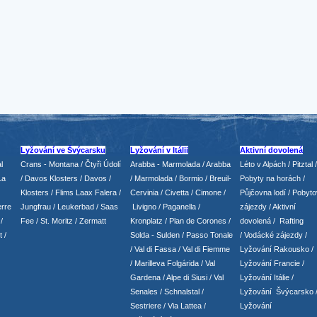
Lyžování ve Švýcarsku
Lyžování v Itálii
Aktivní dovolená
l
Crans - Montana /
Čtyři Údolí
Arabba - Marmolada
/
Arabba
Léto v Alpách
/
Pitztal
/
La
/
Davos Klosters
/
Davos
/
/ Marmolada
/
Bormio
/ Breuil-
Pobyty na horách
/
Klosters
/
Flims Laax Falera
/
Cervinia
/ Civetta
/ Cimone
/
Půjčovna lodí
/
Pobyto
rre
Jungfrau
/ Leukerbad
/
Saas
Livigno
/ Paganella
/
zájezdy
/
Aktivní
/
Fee
/
St. Moritz
/
Zermatt
Kronplatz
/ Plan de Corones
/
dovolená
/
Rafting
t
/
Solda - Sulden
/ Passo Tonale
/
Vodácké zájezdy
/
/
Val di Fassa
/
Val di Fiemme
Lyžování Rakousko
/
/ Marilleva
Folgárida
/
Val
Lyžování Francie
/
Gardena
/
Alpe di Siusi
/
Val
Lyžování Itálie
/
Senales
/
Schnalstal
/
Lyžování Švýcarsko
Sestriere
/
Via Lattea
/
Lyžování