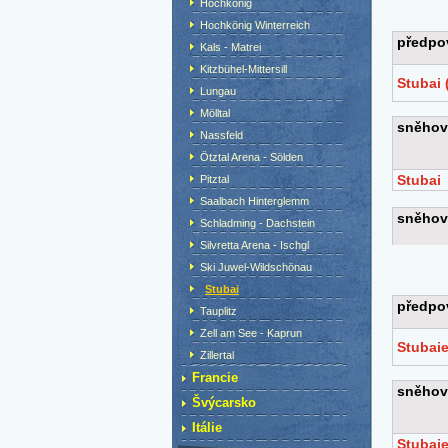
Hochkönig
Hochkönig Winterreich
Kals - Matrei
Kitzbühel-Mittersill
Lungau
Mölltal
Nassfeld
Ötztal Arena - Sölden
Pitztal
Saalbach Hinterglemm
Schladming - Dachstein
Silvretta Arena - Ischgl
Ski Juwel-Wildschönau
Stubai
Tauplitz
Zell am See - Kaprun
Zillertal
Francie
Švýcarsko
Itálie