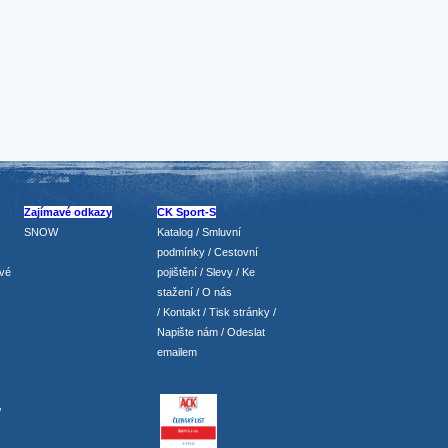
Zajímavé odkazy
CK Sport-S
SNOW
Katalog
/
Smluvní
podmínky
/
Cestovní
vé
pojištění
/
Slevy
/
Ke
stažení
/
O nás
/
Kontakt
/
Tisk stránky
/
Napište nám
/
Odeslat
emailem
/