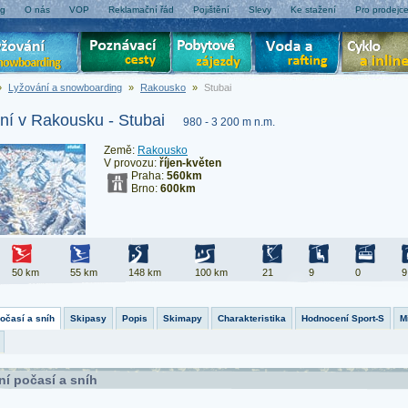
og
O nás
VOP
Reklamační řád
Pojištění
Slevy
Ke stažení
Pro prodejc
»
Lyžování a snowboarding
»
Rakousko
»
Stubai
ní v Rakousku - Stubai
980 - 3 200 m n.m.
Země:
Rakousko
V provozu:
říjen-květen
Praha:
560km
Brno:
600km
50 km
55 km
148 km
100 km
21
9
0
9
počasí a sníh
Skipasy
Popis
Skimapy
Charakteristika
Hodnocení Sport-S
M
ní počasí a sníh