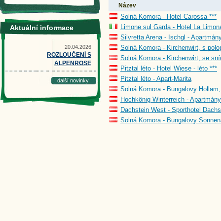
Název
Solná Komora - Hotel Carossa ***
Limone sul Garda - Hotel La Limona
Aktuální informace
Silvretta Arena - Ischgl - Apartmány
20.04.2026
Solná Komora - Kirchenwirt, s polo
ROZLOUČENÍ S
Solná Komora - Kirchenwirt, se sní
ALPENROSE
Pitztal léto - Hotel Wiese - léto ***
Pitztal léto - Apart-Marita
další novinky
Solná Komora - Bungalovy Hollam, 
Hochkönig Winterreich - Apartmány
Dachstein West - Sporthotel Dachst
Solná Komora - Bungalovy Sonnena