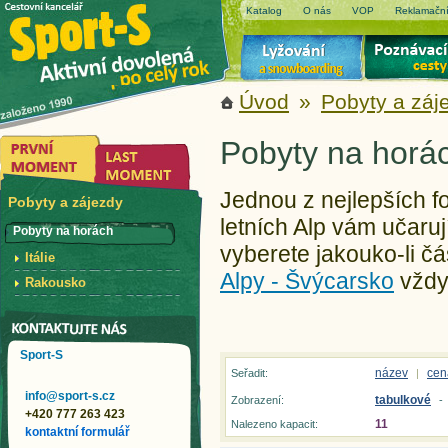
Katalog
O nás
VOP
Reklamační
Úvod
»
Pobyty a záj
Pobyty na horác
Jednou z nejlepších fo
Pobyty a zájezdy
letních Alp vám učaruj
Pobyty na horách
vyberete jakouko-li č
Itálie
Alpy - Švýcarsko
vždy
Rakousko
Sport-S
název
cen
Seřadit:
|
info@sport-s.cz
tabulkové
Zobrazení:
-
+420 777 263 423
11
Nalezeno kapacit:
kontaktní formulář