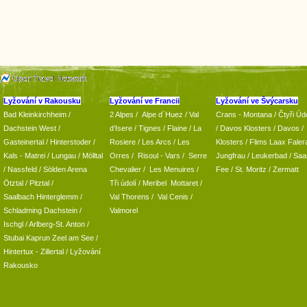
Lyžování v Rakousku
Lyžování ve Francii
Lyžování ve Švýcarsku
Bad Kleinkirchheim
/
2 Alpes
/
Alpe d´Huez
/ Val
Crans - Montana /
Čtyři Údo
Dachstein West
/
d’Isere
/ Tignes
/ Flaine
/
La
/
Davos Klosters
/
Davos
/
Gasteinertal
/
Hinterstoder
/
Rosiere
/ Les Arcs
/ Les
Klosters
/
Flims Laax Faler
Kals - Matrei
/
Lungau
/
Mölltal
Orres
/
Risoul - Vars
/
Serre
Jungfrau
/ Leukerbad
/
Saa
/ Nassfeld
/
Sölden Arena
Chevalier
/
Les Menuires
/
Fee
/
St. Moritz
/
Zermatt
Ötztal
/
Pitztal
/
Tři údolí
/ Meribel Mottaret
/
Saalbach Hinterglemm
/
Val Thorens
/
Val Cenis
/
Schladming
Dachstein
/
Valmorel
Ischgl
/
Arlberg-St. Anton
/
Stubai
Kaprun
Zeel am See
/
Hintertux
-
Zillertal
/ Lyžování
Rakousko