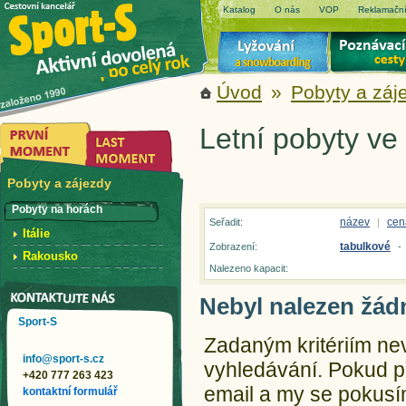
Katalog
O nás
VOP
Reklamační
Úvod
»
Pobyty a záj
Letní pobyty ve
Pobyty a zájezdy
Pobyty na horách
název
cen
Seřadit:
|
Itálie
tabulkové
Zobrazení:
-
Rakousko
Nalezeno kapacit:
Nebyl nalezen žád
Sport-S
Zadaným kritériím ne
info@sport-s.cz
vyhledávání.
Pokud př
+420 777 263 423
email a my se pokusím
kontaktní formulář