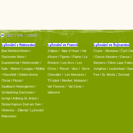
Lyžování v Rakousku
Lyžování ve Francii
Lyžování ve Švýcarsku
Bad Kleinkirchheim
/
2 Alpes
/
Alpe d´Huez
/ Val
Crans - Montana /
Čtyři Údo
Dachstein West
/
d’Isere
/ Tignes
/ Flaine
/
La
/
Davos Klosters
/
Davos
/
Gasteinertal
/
Hinterstoder
/
Rosiere
/ Les Arcs
/ Les
Klosters
/
Flims Laax Faler
Kals - Matrei
/
Lungau
/
Mölltal
Orres
/
Risoul - Vars
/
Serre
Jungfrau
/ Leukerbad
/
Saa
/ Nassfeld
/
Sölden Arena
Chevalier
/
Les Menuires
/
Fee
/
St. Moritz
/
Zermatt
Ötztal
/
Pitztal
/
Tři údolí
/ Meribel Mottaret
/
Saalbach Hinterglemm
/
Val Thorens
/
Val Cenis
/
Schladming
Dachstein
/
Valmorel
Ischgl
/
Arlberg-St. Anton
/
Stubai
Kaprun
Zeel am See
/
Hintertux
-
Zillertal
/ Lyžování
Rakousko