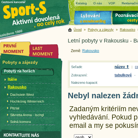
Katalog
O nás
VOP
Reklamační
Úvod
»
Pobyty a zájezdy
»
Rakousko
Letní pobyty v Rakousku - 
Země:
Rakousko
Pobyty a zájezdy
název ⇑
c
Seřadit:
|
Pobyty na horách
tabulkové
Zobrazení:
-
Itálie
Nalezeno kapacit:
Rakousko
Nebyl nalezen žád
Dachstein West
Hochkönig Winterreich
Zadaným kritériím ne
Pitztal
Silvretta Arena - Ischgl
vyhledávání.
Pokud př
Solná komora
email a my se pokusím