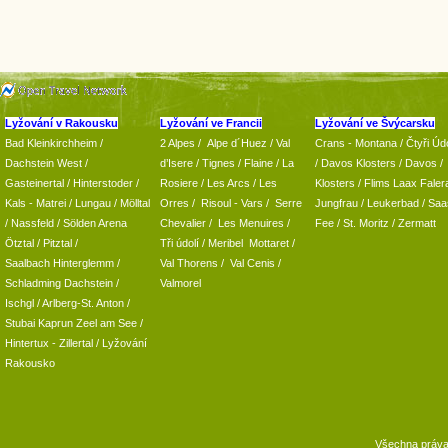
Lyžování v Rakousku
Lyžování ve Francii
Lyžování ve Švýcarsku
Bad Kleinkirchheim
/
2 Alpes
/
Alpe d´Huez
/ Val
Crans - Montana /
Čtyři Údo
Dachstein West
/
d’Isere
/ Tignes
/ Flaine
/
La
/
Davos Klosters
/
Davos
/
Gasteinertal
/
Hinterstoder
/
Rosiere
/ Les Arcs
/ Les
Klosters
/
Flims Laax Faler
Kals - Matrei
/
Lungau
/
Mölltal
Orres
/
Risoul - Vars
/
Serre
Jungfrau
/ Leukerbad
/
Saa
/ Nassfeld
/
Sölden Arena
Chevalier
/
Les Menuires
/
Fee
/
St. Moritz
/
Zermatt
Ötztal
/
Pitztal
/
Tři údolí
/ Meribel Mottaret
/
Saalbach Hinterglemm
/
Val Thorens
/
Val Cenis
/
Schladming
Dachstein
/
Valmorel
Ischgl
/
Arlberg-St. Anton
/
Stubai
Kaprun
Zeel am See
/
Hintertux
-
Zillertal
/ Lyžování
Rakousko
Všechna práv