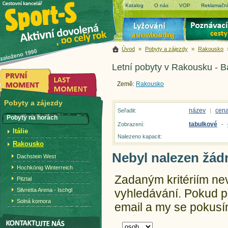
Katalog
O nás
VOP
Reklamační
Úvod
»
Pobyty a zájezdy
»
Rakousko
Letní pobyty v Rakousku - 
Země:
Rakousko
Pobyty a zájezdy
název
cen
Seřadit:
|
Pobyty na horách
tabulkové
Zobrazení:
-
Itálie
Nalezeno kapacit:
Rakousko
Nebyl nalezen žád
Dachstein West
Hochkönig Winterreich
Zadaným kritériím ne
Pitztal
Silvretta Arena - Ischgl
vyhledávání.
Pokud př
Solná komora
email a my se pokusím