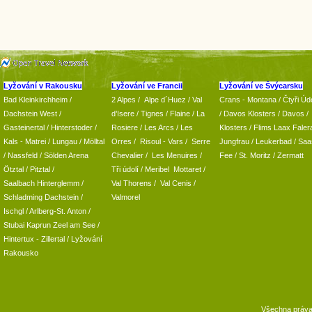
Lyžování v Rakousku
Lyžování ve Francii
Lyžování ve Švýcarsku
Bad Kleinkirchheim
/
2 Alpes
/
Alpe d´Huez
/ Val
Crans - Montana /
Čtyři Údo
Dachstein West
/
d’Isere
/ Tignes
/ Flaine
/
La
/
Davos Klosters
/
Davos
/
Gasteinertal
/
Hinterstoder
/
Rosiere
/ Les Arcs
/ Les
Klosters
/
Flims Laax Faler
Kals - Matrei
/
Lungau
/
Mölltal
Orres
/
Risoul - Vars
/
Serre
Jungfrau
/ Leukerbad
/
Saa
/ Nassfeld
/
Sölden Arena
Chevalier
/
Les Menuires
/
Fee
/
St. Moritz
/
Zermatt
Ötztal
/
Pitztal
/
Tři údolí
/ Meribel Mottaret
/
Saalbach Hinterglemm
/
Val Thorens
/
Val Cenis
/
Schladming
Dachstein
/
Valmorel
Ischgl
/
Arlberg-St. Anton
/
Stubai
Kaprun
Zeel am See
/
Hintertux
-
Zillertal
/ Lyžování
Rakousko
Všechna práv