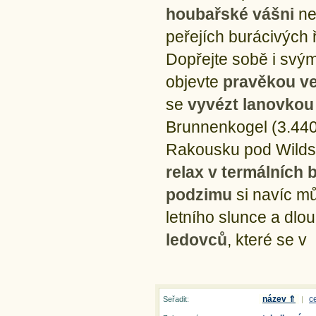
houbařské vášni
ne
peřejích burácivých 
Dopřejte sobě i svý
objevte
pravěkou ve
se
vyvézt lanovkou
Brunnenkogel (3.440 
Rakousku pod Wildsp
relax v termálních 
podzimu
si navíc m
letního slunce a dlo
ledovců
, které se 
název ⇑
c
Seřadit:
|