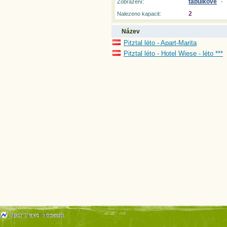
tabulkové
Zobrazení:
-
2
Nalezeno kapacit:
Název
Pitztal léto - Apart-Marita
Pitztal léto - Hotel Wiese - léto ***