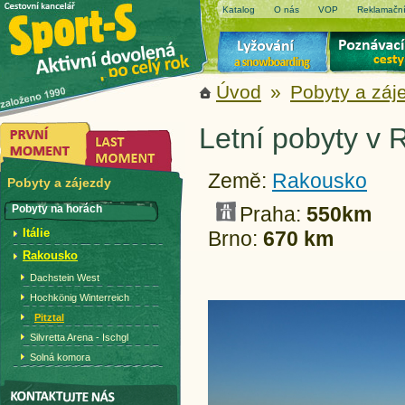
Katalog
O nás
VOP
Reklamační
Úvod
»
Pobyty a záj
Letní pobyty v R
Země:
Rakousko
Pobyty a zájezdy
Pobyty na horách
Praha:
550km
Itálie
Brno:
670 km
Rakousko
Dachstein West
Hochkönig Winterreich
Pitztal
Silvretta Arena - Ischgl
Solná komora