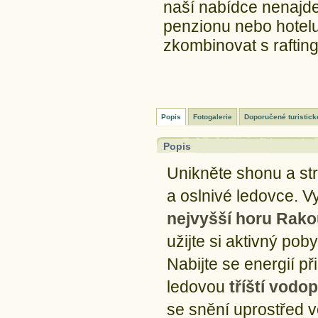
naší nabídce nenajde
penzionu nebo hotelu
zkombinovat s raft
Popis
Fotogalerie
Doporučené turistick
Popis
Unikněte shonu a str
a oslnivé ledovce. V
nejvyšší horu Rako
užijte si aktivný po
Nabijte se energií p
ledovou
tříští vodo
se snění uprostřed