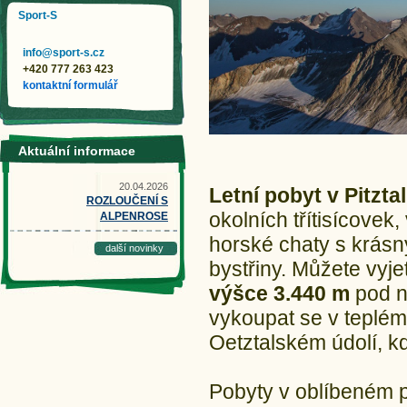
Sport-S
info@sport-s.cz
+420 777 263 423
kontaktní formulář
Aktuální informace
20.04.2026
Letní pobyt v Pitzta
ROZLOUČENÍ S
okolních třítisícovek
ALPENROSE
horské chaty s krásný
další novinky
bystřiny. Můžete vyj
výšce 3.440 m
pod n
vykoupat se v teplé
Oetztalském údolí, k
Pobyty v oblíbeném 