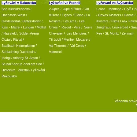
Lyžování v Rakousku
Lyžování ve Francii
Lyžování ve Švýcarsku
Bad Kleinkirchheim
/
2 Alpes
/
Alpe d´Huez
/ Val
Crans - Montana /
Čtyři Údo
Dachstein West
/
d’Isere
/ Tignes
/ Flaine
/
La
/
Davos Klosters
/
Davos
/
Gasteinertal
/
Hinterstoder
/
Rosiere
/ Les Arcs
/ Les
Klosters
/
Flims Laax Faler
Kals - Matrei
/
Lungau
/
Mölltal
Orres
/
Risoul - Vars
/
Serre
Jungfrau
/ Leukerbad
/
Saa
/ Nassfeld
/
Sölden Arena
Chevalier
/
Les Menuires
/
Fee
/
St. Moritz
/
Zermatt
Ötztal
/
Pitztal
/
Tři údolí
/ Meribel Mottaret
/
Saalbach Hinterglemm
/
Val Thorens
/
Val Cenis
/
Schladming
Dachstein
/
Valmorel
Ischgl
/
Arlberg-St. Anton
/
Stubai
Kaprun
Zeel am See
/
Hintertux
-
Zillertal
/ Lyžování
Rakousko
Všechna práv