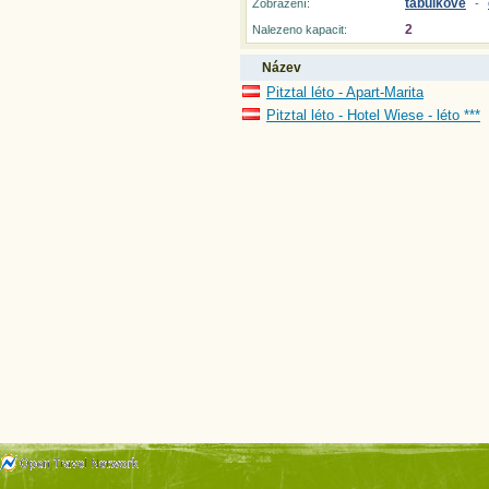
tabulkové
Zobrazení:
-
2
Nalezeno kapacit:
Název
Pitztal léto - Apart-Marita
Pitztal léto - Hotel Wiese - léto ***