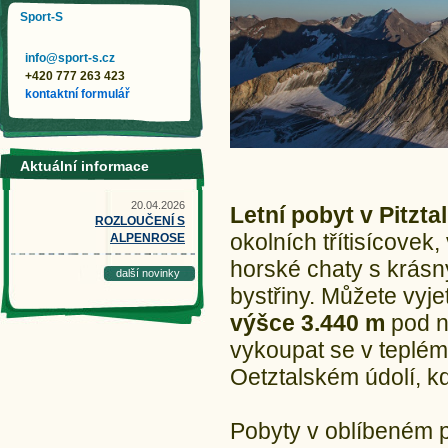
Sport-S
info@sport-s.cz
+420 777 263 423
kontaktní formulář
Aktuální informace
20.04.2026
Letní pobyt v Pitzta
ROZLOUČENÍ S
okolních třítisícovek
ALPENROSE
horské chaty s krásný
další novinky
bystřiny. Můžete vyj
výšce 3.440 m
pod n
vykoupat se v teplé
Oetztalském údolí, k
Pobyty v oblíbeném 