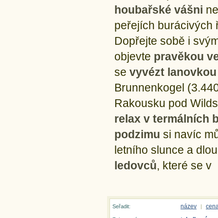
houbařské vášni
ne
peřejích burácivých 
Dopřejte sobě i svý
objevte
pravěkou ve
se
vyvézt lanovkou
Brunnenkogel (3.440 
Rakousku pod Wildsp
relax v termálních 
podzimu
si navíc m
letního slunce a dlo
ledovců
, které se 
název
cen
Seřadit:
|