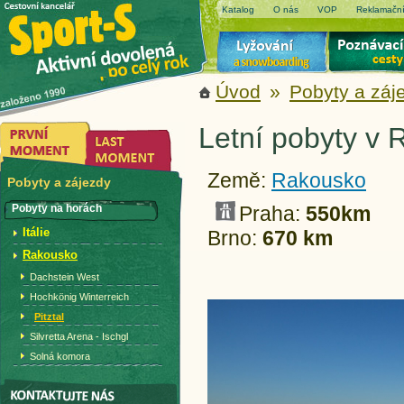
Katalog
O nás
VOP
Reklamační
Úvod
»
Pobyty a záj
Letní pobyty v R
Země:
Rakousko
Pobyty a zájezdy
Pobyty na horách
Praha:
550km
Itálie
Brno:
670 km
Rakousko
Dachstein West
Hochkönig Winterreich
Pitztal
Silvretta Arena - Ischgl
Solná komora