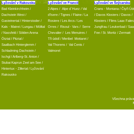
Lyžování v Rakousku
Lyžování ve Francii
Lyžování ve Švýcarsku
Bad Kleinkirchheim
/
2 Alpes
/
Alpe d´Huez
/ Val
Crans - Montana /
Čtyři Údo
Dachstein West
/
d’Isere
/ Tignes
/ Flaine
/
La
/
Davos Klosters
/
Davos
/
Gasteinertal
/
Hinterstoder
/
Rosiere
/ Les Arcs
/ Les
Klosters
/
Flims Laax Faler
Kals - Matrei
/
Lungau
/
Mölltal
Orres
/
Risoul - Vars
/
Serre
Jungfrau
/ Leukerbad
/
Saa
/ Nassfeld
/
Sölden Arena
Chevalier
/
Les Menuires
/
Fee
/
St. Moritz
/
Zermatt
Ötztal
/
Pitztal
/
Tři údolí
/ Meribel Mottaret
/
Saalbach Hinterglemm
/
Val Thorens
/
Val Cenis
/
Schladming
Dachstein
/
Valmorel
Ischgl
/
Arlberg-St. Anton
/
Stubai
Kaprun
Zeel am See
/
Hintertux
-
Zillertal
/ Lyžování
Rakousko
Všechna práv