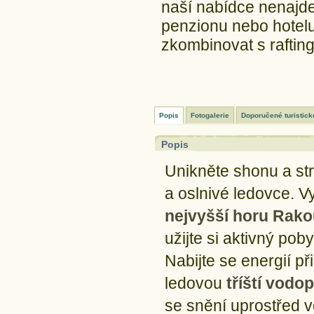
naší nabídce nenajde
penzionu nebo hotelu
zkombinovat s raft
Popis
Fotogalerie
Doporučené turistick
Popis
Unikněte shonu a str
a oslnivé ledovce. V
nejvyšší horu Rako
užijte si aktivný po
Nabijte se energií p
ledovou
tříští vodo
se snění uprostřed