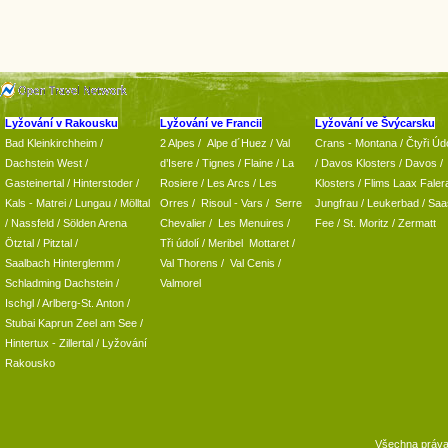
Lyžování v Rakousku
Lyžování ve Francii
Lyžování ve Švýcarsku
Bad Kleinkirchheim
/
2 Alpes
/
Alpe d´Huez
/ Val
Crans - Montana /
Čtyři Údo
Dachstein West
/
d’Isere
/ Tignes
/ Flaine
/
La
/
Davos Klosters
/
Davos
/
Gasteinertal
/
Hinterstoder
/
Rosiere
/ Les Arcs
/ Les
Klosters
/
Flims Laax Faler
Kals - Matrei
/
Lungau
/
Mölltal
Orres
/
Risoul - Vars
/
Serre
Jungfrau
/ Leukerbad
/
Saa
/ Nassfeld
/
Sölden Arena
Chevalier
/
Les Menuires
/
Fee
/
St. Moritz
/
Zermatt
Ötztal
/
Pitztal
/
Tři údolí
/ Meribel Mottaret
/
Saalbach Hinterglemm
/
Val Thorens
/
Val Cenis
/
Schladming
Dachstein
/
Valmorel
Ischgl
/
Arlberg-St. Anton
/
Stubai
Kaprun
Zeel am See
/
Hintertux
-
Zillertal
/ Lyžování
Rakousko
Všechna práv