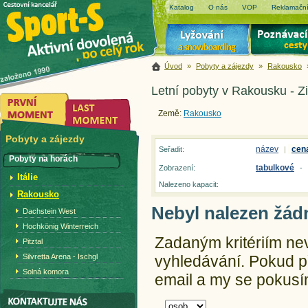
Katalog
O nás
VOP
Reklamační
Úvod
»
Pobyty a zájezdy
»
Rakousko
Letní pobyty v Rakousku - Zi
Země:
Rakousko
Pobyty a zájezdy
název
cen
Seřadit:
|
Pobyty na horách
tabulkové
Zobrazení:
-
Itálie
Nalezeno kapacit:
Rakousko
Nebyl nalezen žád
Dachstein West
Hochkönig Winterreich
Zadaným kritériím ne
Pitztal
Silvretta Arena - Ischgl
vyhledávání.
Pokud př
Solná komora
email a my se pokusím