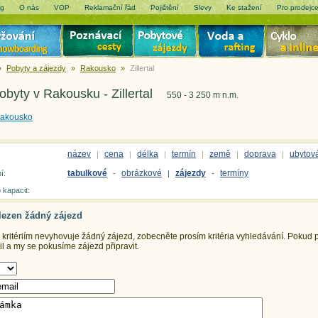
og
O nás
VOP
Reklamační řád
Pojištění
Slevy
Ke stažení
Pro prodejc
»
Pobyty a zájezdy
»
Rakousko
»
Zillertal
obyty v Rakousku - Zillertal
550 - 3 250 m n.m.
akousko
název
cena
délka
termín
země
doprava
ubytov
|
|
|
|
|
|
tabulkové
obrázkové
zájezdy
termíny
í:
-
|
-
 kapacit:
lezen žádný zájezd
ritériím nevyhovuje žádný zájezd, zobecněte prosím kritéria vyhledávání.
Pokud př
 a my se pokusíme zájezd připravit.