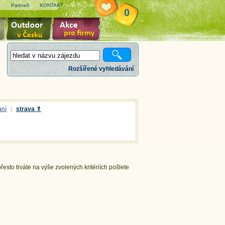
e
Partneři
KONTAKT
0
Rozšířené vyhledávání
ání
strava ⇑
|
esto trváte na výše zvolených kritériích pošlete