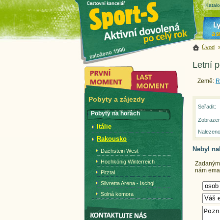
Katal
Úvod
Letní p
Země:
R
Pobyty a zájezdy
Seřadit:
Pobyty na horách
Zobrazen
Itálie
Nalezeno
Rakousko
Nebyl na
Dachstein West
Hochkönig Winterreich
Zadaným k
nám email
Pitztal
Silvretta Arena - Ischgl
Solná komora